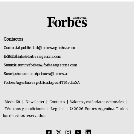
Contactos
Comercial:
publicidad@forbesargentina.com
Editorial:
info@forbesargentina.com
Summit:
summitforbes@forbesargentina.com
Suscripciones:
suscripciones@forbes.ar
Forbes Argentina es publicada por HT Media SA.
MediaKit
|
Newsletter
|
Contacto
|
Valores y estándares editoriales
|
Términos y condiciones
|
Legales
|
© 2026. Forbes Argentina. Todos
los derechos reservados.