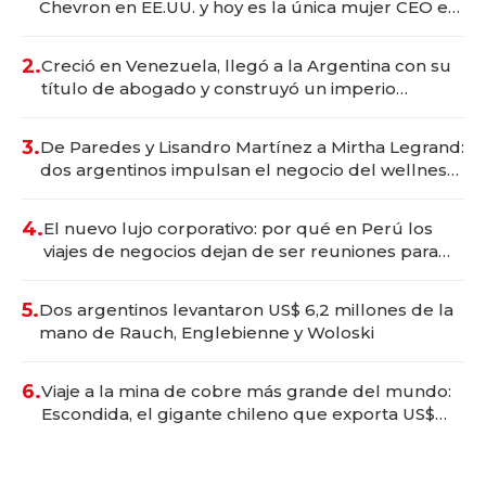
Chevron en EE.UU. y hoy es la única mujer CEO en
Vaca Muerta
2.
Creció en Venezuela, llegó a la Argentina con su
título de abogado y construyó un imperio
gastronómico que revoluciona las marcas "fast
premium"
3.
De Paredes y Lisandro Martínez a Mirtha Legrand:
dos argentinos impulsan el negocio del wellness
deportivo y el cuidado corporal
4.
El nuevo lujo corporativo: por qué en Perú los
viajes de negocios dejan de ser reuniones para
convertirse en experiencias transformadoras
5.
Dos argentinos levantaron US$ 6,2 millones de la
mano de Rauch, Englebienne y Woloski
6.
Viaje a la mina de cobre más grande del mundo:
Escondida, el gigante chileno que exporta US$
14.000 millones anuales