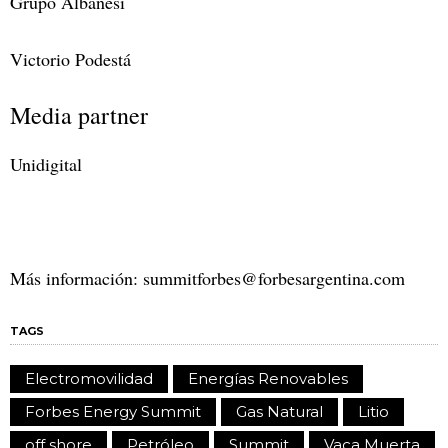
Grupo Albanesi
Victorio Podestá
Media partner
Unidigital
Más información:
summitforbes@forbesargentina.com
TAGS
Electromovilidad
Energías Renovables
Forbes Energy Summit
Gas Natural
Litio
off shore
Petróleo
Summit
Vaca Muerta