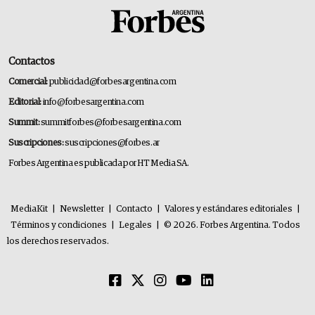
Contactos
Comercial:
publicidad@forbesargentina.com
Editorial:
info@forbesargentina.com
Summit:
summitforbes@forbesargentina.com
Suscripciones:
suscripciones@forbes.ar
Forbes Argentina es publicada por HT Media SA.
MediaKit
|
Newsletter
|
Contacto
|
Valores y estándares editoriales
|
Términos y condiciones
|
Legales
|
© 2026. Forbes Argentina. Todos
los derechos reservados.