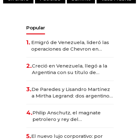
Popular
1.
Emigró de Venezuela, lideró las
operaciones de Chevron en
EE.UU. y hoy es la única mujer
CEO en Vaca Muerta
2.
Creció en Venezuela, llegó a la
Argentina con su título de
abogado y construyó un imperio
gastronómico que revoluciona
3.
De Paredes y Lisandro Martínez
las marcas "fast premium"
a Mirtha Legrand: dos argentinos
impulsan el negocio del wellness
deportivo y el cuidado corporal
4.
Philip Anschutz, el magnate
petrolero y rey del
entretenimiento que va por la
licitación de Tecnópolis junto a
5.
El nuevo lujo corporativo: por
Fénix