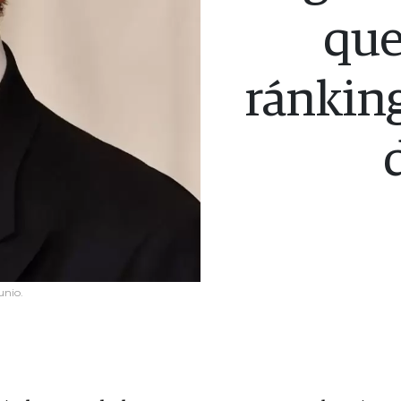
que
ránking
unio.