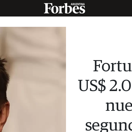
Fortu
US$ 2.0
nue
segun