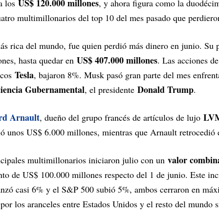
US$ 120.000 millones
a los
, y ahora figura como la duodéci
tro multimillonarios del top 10 del mes pasado que perdieron
más rica del mundo, fue quien perdió más dinero en junio. Su 
US$ 407.000 millones
ones, hasta quedar en
. Las acciones de
Tesla
ricos
, bajaron 8%. Musk pasó gran parte del mes enfrent
ciencia Gubernamental
Donald Trump
, el presidente
.
d Arnault
LV
, dueño del grupo francés de artículos de lujo
dió unos US$ 6.000 millones, mientras que Arnault retrocedió
valor combin
ncipales multimillonarios iniciaron julio con un
nto de US$ 100.000 millones respecto del 1 de junio. Este in
anzó casi 6% y el S&P 500 subió 5%, ambos cerraron en máxi
 por los aranceles entre Estados Unidos y el resto del mundo 
.