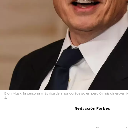
Elon Musk, la persona más rica del mundo, fue quien perdió más dinero en j
A
Redacción Forbes