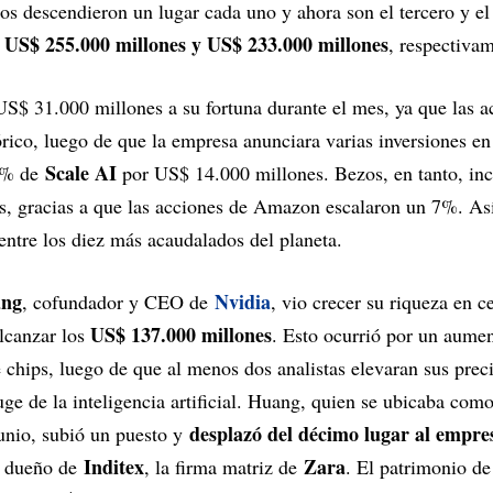
s descendieron un lugar cada uno y ahora son el tercero y el
US$ 255.000 millones y US$ 233.000 millones
n
, respectiva
S$ 31.000 millones a su fortuna durante el mes, ya que las a
ico, luego de que la empresa anunciara varias inversiones en i
Scale AI
49% de
por US$ 14.000 millones. Bezos, en tanto, in
, gracias a que las acciones de Amazon escalaron un 7%. A
entre los diez más acaudalados del planeta.
ang
Nvidia
, cofundador y CEO de
, vio crecer su riqueza en 
US$ 137.000 millones
lcanzar los
. Esto ocurrió por un aume
 chips, luego de que al menos dos analistas elevaran sus preci
e de la inteligencia artificial. Huang, quien se ubicaba com
desplazó del décimo lugar al empres
junio, subió un puesto y
Inditex
Zara
, dueño de
, la firma matriz de
. El patrimonio de