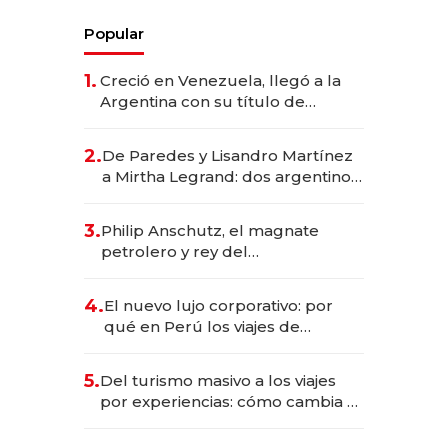
Popular
1.
Creció en Venezuela, llegó a la
Argentina con su título de
abogado y construyó un imperio
gastronómico que revoluciona
2.
De Paredes y Lisandro Martínez
las marcas "fast premium"
a Mirtha Legrand: dos argentinos
impulsan el negocio del wellness
deportivo y el cuidado corporal
3.
Philip Anschutz, el magnate
petrolero y rey del
entretenimiento que va por la
licitación de Tecnópolis junto a
4.
El nuevo lujo corporativo: por
Fénix
qué en Perú los viajes de
negocios dejan de ser reuniones
para convertirse en experiencias
5.
Del turismo masivo a los viajes
transformadoras
por experiencias: cómo cambia el
negocio de la asistencia al viajero