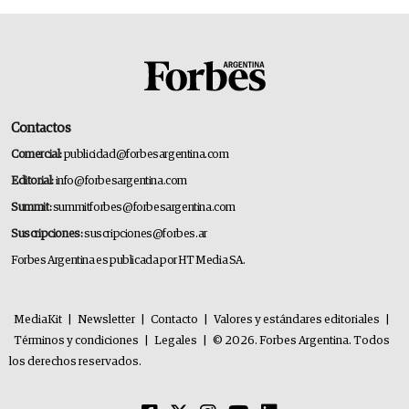
Contactos
Comercial:
publicidad@forbesargentina.com
Editorial:
info@forbesargentina.com
Summit:
summitforbes@forbesargentina.com
Suscripciones:
suscripciones@forbes.ar
Forbes Argentina es publicada por HT Media SA.
MediaKit
|
Newsletter
|
Contacto
|
Valores y estándares editoriales
|
Términos y condiciones
|
Legales
|
© 2026. Forbes Argentina. Todos
los derechos reservados.