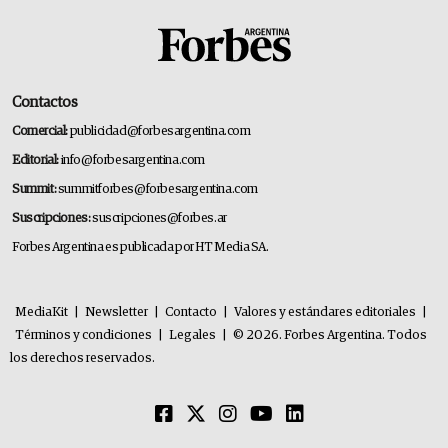
Contactos
Comercial:
publicidad@forbesargentina.com
Editorial:
info@forbesargentina.com
Summit:
summitforbes@forbesargentina.com
Suscripciones:
suscripciones@forbes.ar
Forbes Argentina es publicada por HT Media SA.
MediaKit
|
Newsletter
|
Contacto
|
Valores y estándares editoriales
|
Términos y condiciones
|
Legales
|
© 2026. Forbes Argentina. Todos
los derechos reservados.