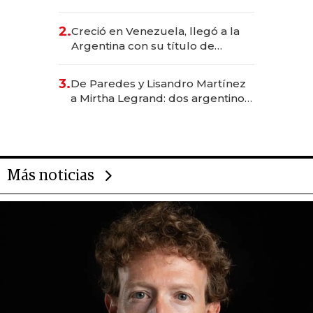
EE.UU. y hoy es la única mujer
CEO en Vaca Muerta
2.
Creció en Venezuela, llegó a la
Argentina con su título de
abogado y construyó un imperio
gastronómico que revoluciona
3.
De Paredes y Lisandro Martínez
las marcas "fast premium"
a Mirtha Legrand: dos argentinos
impulsan el negocio del wellness
deportivo y el cuidado corporal
Más noticias