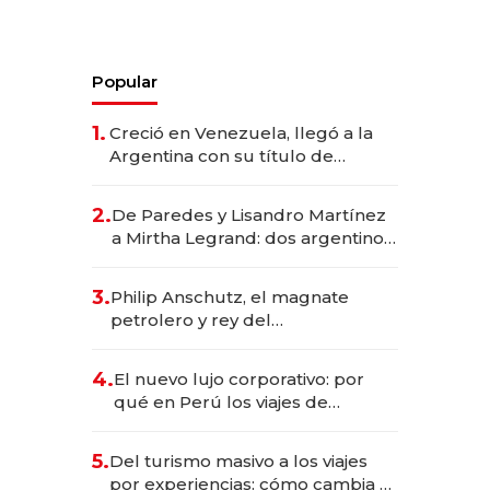
Popular
1.
Creció en Venezuela, llegó a la
Argentina con su título de
abogado y construyó un imperio
gastronómico que revoluciona
2.
De Paredes y Lisandro Martínez
las marcas "fast premium"
a Mirtha Legrand: dos argentinos
impulsan el negocio del wellness
deportivo y el cuidado corporal
3.
Philip Anschutz, el magnate
petrolero y rey del
entretenimiento que va por la
licitación de Tecnópolis junto a
4.
El nuevo lujo corporativo: por
Fénix
qué en Perú los viajes de
negocios dejan de ser reuniones
para convertirse en experiencias
5.
Del turismo masivo a los viajes
transformadoras
por experiencias: cómo cambia el