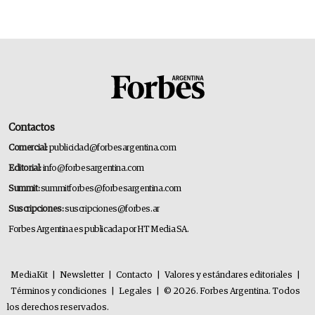
Contactos
Comercial:
publicidad@forbesargentina.com
Editorial:
info@forbesargentina.com
Summit:
summitforbes@forbesargentina.com
Suscripciones:
suscripciones@forbes.ar
Forbes Argentina es publicada por HT Media SA.
MediaKit
|
Newsletter
|
Contacto
|
Valores y estándares editoriales
|
Términos y condiciones
|
Legales
|
© 2026. Forbes Argentina. Todos
los derechos reservados.