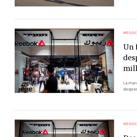
NEGOC
Un 
des
mil
La mar
despren
NEGOC