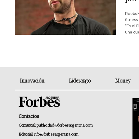
Reebok 
fitness
“Es el 
una cue
Innovación
Liderazgo
Money
Contactos
Comercial:
publicidad@forbesargentina.com
Editorial:
info@forbesargentina.com