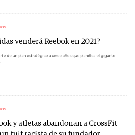
IOS
idas venderá Reebok en 2021?
arte de un plan estratégico a cinco años que planifica el gigante
.
IOS
bok y atletas abandonan a CrossFit
un tuit racista de su fundador