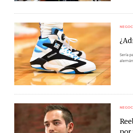
NEGOC
¿Ad
Sería p
alemán
NEGOC
Ree
por 