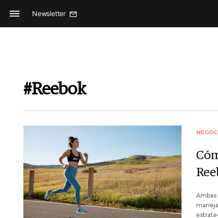
Newsletter
#Reebok
NEGOC
Cóm
Ree
Ambas m
manejan
estrate