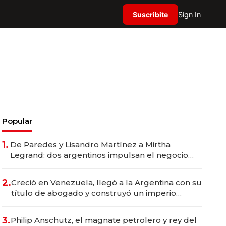
Suscribite
Sign In
Popular
1.
De Paredes y Lisandro Martínez a Mirtha
Legrand: dos argentinos impulsan el negocio
del wellness deportivo y el cuidado corporal
2.
Creció en Venezuela, llegó a la Argentina con su
título de abogado y construyó un imperio
gastronómico que revoluciona las marcas "fast
premium"
3.
Philip Anschutz, el magnate petrolero y rey del