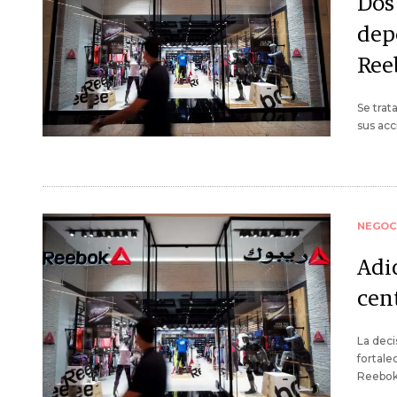
Dos 
depo
Ree
Se trat
sus acc
NEGOC
Adi
cen
La dec
fortale
Reebok 