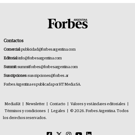
Contactos
Comercial:
publicidad@forbesargentina.com
Editorial:
info@forbesargentina.com
Summit:
summitforbes@forbesargentina.com
Suscripciones:
suscripciones@forbes.ar
Forbes Argentina es publicada por HT Media SA.
MediaKit
|
Newsletter
|
Contacto
|
Valores y estándares editoriales
|
Términos y condiciones
|
Legales
|
© 2026. Forbes Argentina. Todos
los derechos reservados.