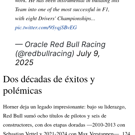
work. He has been instrumental in building this
Team into one of the most successful in F1,
with eight Drivers' Championships...
pic.twitter.com/9SyqjSBvEG
— Oracle Red Bull Racing
(@redbullracing)
July 9,
2025
Dos décadas de éxitos y
polémicas
Horner deja un legado impresionante: bajo su liderazgo,
Red Bull sumó ocho títulos de pilotos y seis de
constructores, con dos etapas doradas —2010-2013 con
Sebastian Vettel y 2021-2024 con Max Verstappen—, 124