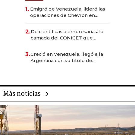
1.
Emigró de Venezuela, lideró las
operaciones de Chevron en
EE.UU. y hoy es la única mujer
CEO en Vaca Muerta
2.
De científicas a empresarias: la
camada del CONICET que
levantó más de US$ 40 millones
para fundar startups biotech
3.
Creció en Venezuela, llegó a la
Argentina con su título de
abogado y construyó un imperio
gastronómico que revoluciona
las marcas "fast premium"
Más noticias