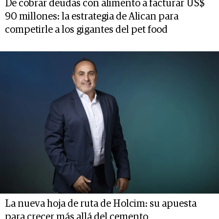
De cobrar deudas con alimento a facturar US$
90 millones: la estrategia de Alican para
competirle a los gigantes del pet food
La nueva hoja de ruta de Holcim: su apuesta
para crecer más allá del cemento