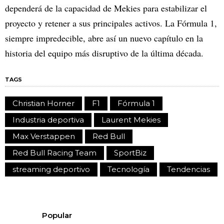
dependerá de la capacidad de Mekies para estabilizar el
proyecto y retener a sus principales activos. La Fórmula 1,
siempre impredecible, abre así un nuevo capítulo en la
historia del equipo más disruptivo de la última década.
TAGS
Christian Horner
F1
Fórmula 1
Industria deportiva
Laurent Mekies
Max Verstappen
Red Bull
Red Bull Racing Team
SportBiz
streaming deportivo
Tecnología
Tendencias
Popular