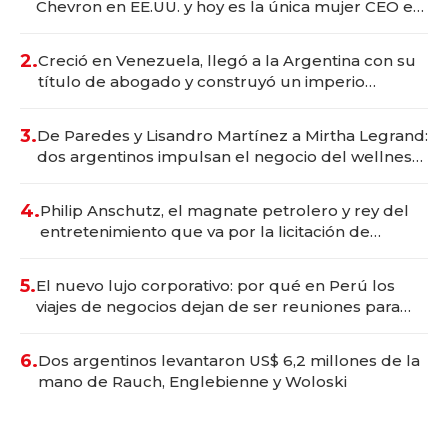
Chevron en EE.UU. y hoy es la única mujer CEO en
Vaca Muerta
2.
Creció en Venezuela, llegó a la Argentina con su
título de abogado y construyó un imperio
gastronómico que revoluciona las marcas "fast
premium"
3.
De Paredes y Lisandro Martínez a Mirtha Legrand:
dos argentinos impulsan el negocio del wellness
deportivo y el cuidado corporal
4.
Philip Anschutz, el magnate petrolero y rey del
entretenimiento que va por la licitación de
Tecnópolis junto a Fénix
5.
El nuevo lujo corporativo: por qué en Perú los
viajes de negocios dejan de ser reuniones para
convertirse en experiencias transformadoras
6.
Dos argentinos levantaron US$ 6,2 millones de la
mano de Rauch, Englebienne y Woloski