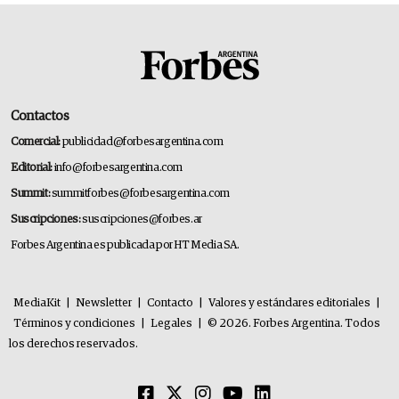
Contactos
Comercial:
publicidad@forbesargentina.com
Editorial:
info@forbesargentina.com
Summit:
summitforbes@forbesargentina.com
Suscripciones:
suscripciones@forbes.ar
Forbes Argentina es publicada por HT Media SA.
MediaKit
|
Newsletter
|
Contacto
|
Valores y estándares editoriales
|
Términos y condiciones
|
Legales
|
© 2026. Forbes Argentina. Todos
los derechos reservados.