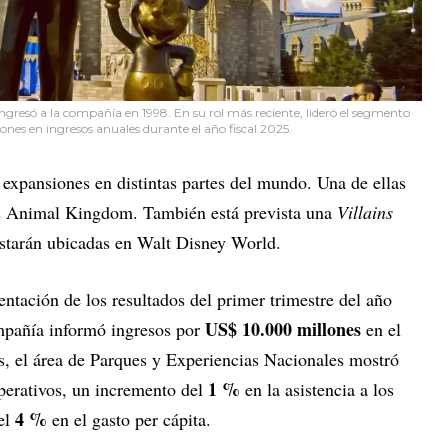
gresó a la compañía en 1998. En su rol más reciente, lideró el segmento
nes en ingresos anuales durante el año fiscal 2025.
 expansiones en distintas partes del mundo. Una de ellas
's Animal Kingdom. También está prevista una
Villains
arán ubicadas en Walt Disney World.
entación de los resultados del primer trimestre del año
US$ 10.000 millones
ompañía informó ingresos por
en el
, el área de Parques y Experiencias Nacionales mostró
1 %
perativos, un incremento del
en la asistencia a los
4 %
el
en el gasto per cápita.