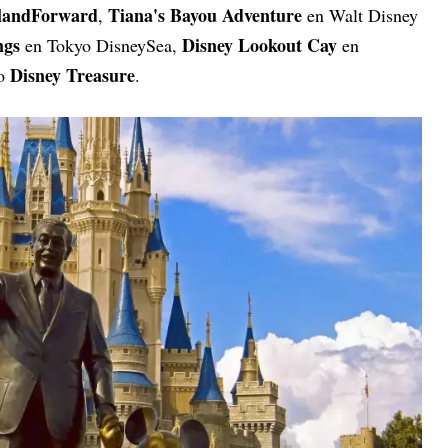
landForward
Tiana's Bayou Adventure
,
en Walt Disney
ngs
Disney Lookout Cay
en Tokyo DisneySea,
en
Disney Treasure
ro
.