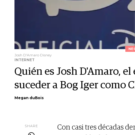
NE
Josh D'Amaro Disney
INTERNET
Quién es Josh D'Amaro, el 
suceder a Bog Iger como 
Megan duBois
SHARE
Con casi tres décadas den