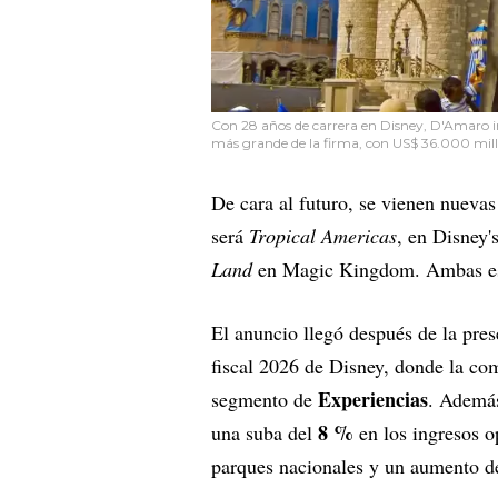
Con 28 años de carrera en Disney, D'Amaro in
más grande de la firma, con US$ 36.000 millo
De cara al futuro, se vienen nuevas
será
Tropical Americas
, en Disney
Land
en Magic Kingdom. Ambas est
El anuncio llegó después de la pres
fiscal 2026 de Disney, donde la c
Experiencias
segmento de
. Además
8 %
una suba del
en los ingresos o
parques nacionales y un aumento d