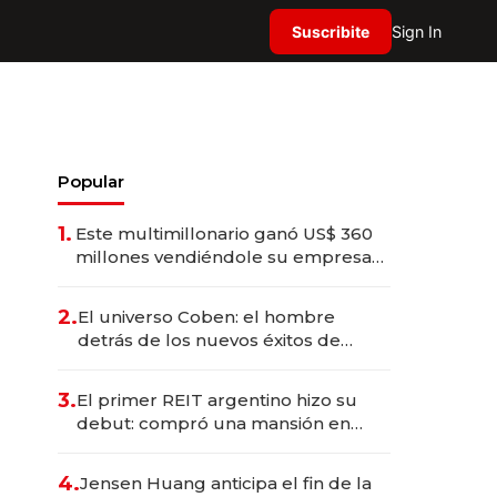
Suscribite
Sign In
Popular
1.
Este multimillonario ganó US$ 360
millones vendiéndole su empresa
de psicodélicos a Eli Lilly
2.
El universo Coben: el hombre
detrás de los nuevos éxitos de
Netflix
3.
El primer REIT argentino hizo su
debut: compró una mansión en
Barrio Parque por US$ 3,6 millones
4.
Jensen Huang anticipa el fin de la