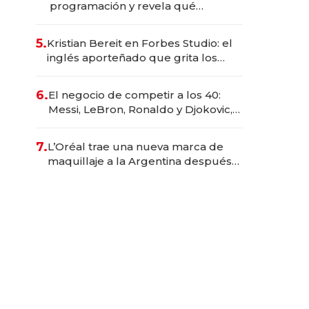
programación y revela qué
aprender para trabajar con IA
5.
Kristian Bereit en Forbes Studio: el
inglés aporteñado que grita los
goles de Argentina y representa a
35 estrellas globales por USD
6.
El negocio de competir a los 40:
200M.
Messi, LeBron, Ronaldo y Djokovic,
las caras detrás del mercado de la
longevidad deportiva
7.
L’Oréal trae una nueva marca de
maquillaje a la Argentina después
de 8 años: la estrategia para
conquistar a la Generación Z