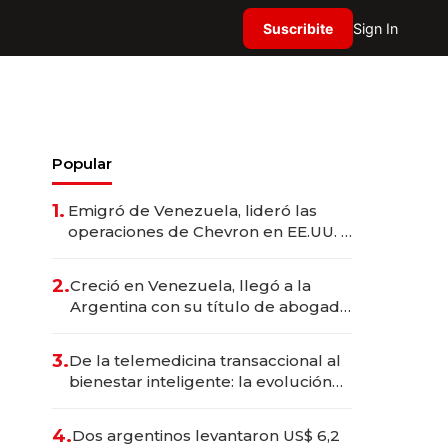
Suscribite
Sign In
Popular
1.
Emigró de Venezuela, lideró las
operaciones de Chevron en EE.UU. y
hoy es la única mujer CEO en Vaca
Muerta
2.
Creció en Venezuela, llegó a la
Argentina con su título de abogado
y construyó un imperio
gastronómico que revoluciona las
3.
De la telemedicina transaccional al
marcas "fast premium"
bienestar inteligente: la evolución
de doc24 para transformar a las
organizaciones
4.
Dos argentinos levantaron US$ 6,2