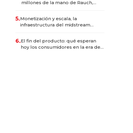
millones de la mano de Rauch,
Englebienne y Woloski
5.
Monetización y escala, la
infraestructura del midstream
busca destrabar el potencial de
Vaca Muerta
6.
El fin del producto: qué esperan
hoy los consumidores en la era de
las experiencias inteligentes