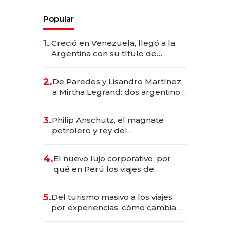
Popular
1.
Creció en Venezuela, llegó a la
Argentina con su título de
abogado y construyó un imperio
gastronómico que revoluciona
2.
De Paredes y Lisandro Martínez
las marcas "fast premium"
a Mirtha Legrand: dos argentinos
impulsan el negocio del wellness
deportivo y el cuidado corporal
3.
Philip Anschutz, el magnate
petrolero y rey del
entretenimiento que va por la
licitación de Tecnópolis junto a
4.
El nuevo lujo corporativo: por
Fénix
qué en Perú los viajes de
negocios dejan de ser reuniones
para convertirse en experiencias
5.
Del turismo masivo a los viajes
transformadoras
por experiencias: cómo cambia el
negocio de la asistencia al viajero