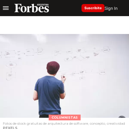
Sign In
Suscribite
COLUMNISTAS
Fotos de stock gratuitas de arquitectura de software, concepto, creatividad
PEXELS