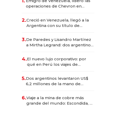
1.
Emigró de Venezuela, lideró las
operaciones de Chevron en
EE.UU. y hoy es la única mujer
CEO en Vaca Muerta
2.
Creció en Venezuela, llegó a la
Argentina con su título de
abogado y construyó un imperio
gastronómico que revoluciona
3.
De Paredes y Lisandro Martínez
las marcas "fast premium"
a Mirtha Legrand: dos argentinos
impulsan el negocio del wellness
deportivo y el cuidado corporal
4.
El nuevo lujo corporativo: por
qué en Perú los viajes de
negocios dejan de ser reuniones
para convertirse en experiencias
5.
Dos argentinos levantaron US$
transformadoras
6,2 millones de la mano de
Rauch, Englebienne y Woloski
6.
Viaje a la mina de cobre más
grande del mundo: Escondida, el
gigante chileno que exporta US$
14.000 millones anuales