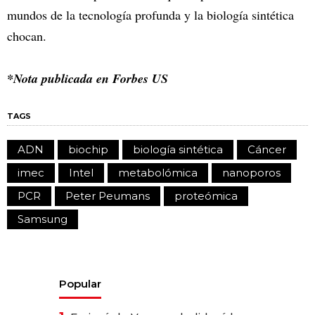
mundos de la tecnología profunda y la biología sintética
chocan.
*Nota publicada en Forbes US
TAGS
ADN
biochip
biología sintética
Cáncer
imec
Intel
metabolómica
nanoporos
PCR
Peter Peumans
proteómica
Samsung
Popular