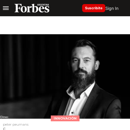
Sign In
Suscribite
INNOVACIÓN
peter peumans
C