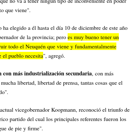
que no va a tener ningún tipo de inconveniente en poder
to que viene".
 ha elegido a él hasta el día 10 de diciembre de este año
bernador de la provincia; pero
es muy bueno tener un
truir todo el Neuquén que viene y fundamentalmente
e el pueblo necesita
", agregó.
 con más industrialización secundaria
, con más
ucha libertad, libertad de prensa, tantas cosas que el
do".
 actual vicegobernador Koopmann, reconoció el triunfo de
ico partido del cual los principales referentes fueron los
ue de pie y firme".