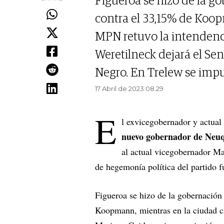
Figueroa se hizo de la go
contra el 33,15% de Koop
MPN retuvo la intendenc
Weretilneck dejará el Se
Negro. En Trelew se impu
17 Abril de 2023 08.29
E
l exvicegobernador y actual
nuevo gobernador de Neuq
al actual vicegobernador M
de hegemonía política del partido f
Figueroa se hizo de la gobernación
Koopmann, mientras en la ciudad c