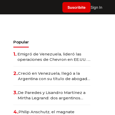
Suscribite
Sign In
Popular
1.
Emigró de Venezuela, lideró las
operaciones de Chevron en EE.UU. y
hoy es la única mujer CEO en Vaca
Muerta
2.
Creció en Venezuela, llegó a la
Argentina con su título de abogado
y construyó un imperio
gastronómico que revoluciona las
3.
De Paredes y Lisandro Martínez a
marcas "fast premium"
Mirtha Legrand: dos argentinos
impulsan el negocio del wellness
deportivo y el cuidado corporal
4.
Philip Anschutz, el magnate