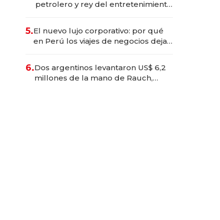
petrolero y rey del entretenimiento
que va por la licitación de
Tecnópolis junto a Fénix
5.
El nuevo lujo corporativo: por qué
en Perú los viajes de negocios dejan
de ser reuniones para convertirse
en experiencias transformadoras
6.
Dos argentinos levantaron US$ 6,2
millones de la mano de Rauch,
Englebienne y Woloski