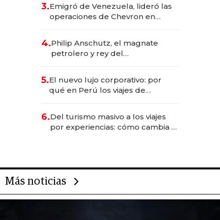
deportivo y el cuidado corporal
3.
Emigró de Venezuela, lideró las
operaciones de Chevron en
EE.UU. y hoy es la única mujer
CEO en Vaca Muerta
4.
Philip Anschutz, el magnate
petrolero y rey del
entretenimiento que va por la
licitación de Tecnópolis junto a
5.
El nuevo lujo corporativo: por
Fénix
qué en Perú los viajes de
negocios dejan de ser reuniones
para convertirse en experiencias
6.
Del turismo masivo a los viajes
transformadoras
por experiencias: cómo cambia el
negocio de la asistencia al viajero
Más noticias