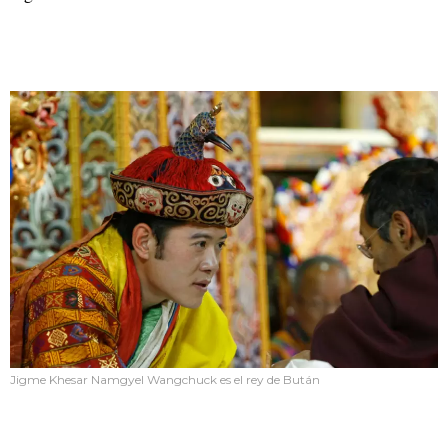
Jigme Khesar Namgyel Wangchuck es el rey de Bután