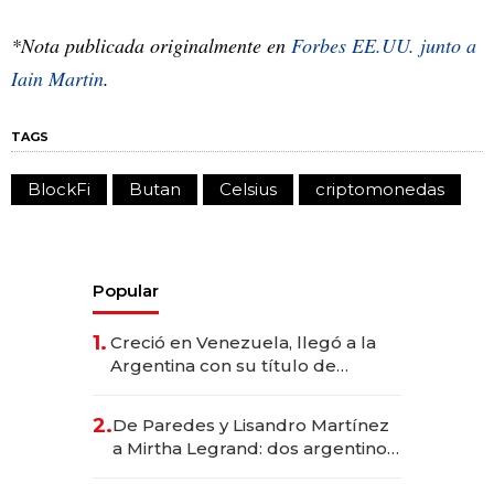
*Nota publicada originalmente en
Forbes EE.UU. junto a
Iain Martin
.
TAGS
BlockFi
Butan
Celsius
criptomonedas
Popular
1.
Creció en Venezuela, llegó a la
Argentina con su título de
abogado y construyó un imperio
gastronómico que revoluciona
2.
De Paredes y Lisandro Martínez
las marcas "fast premium"
a Mirtha Legrand: dos argentinos
impulsan el negocio del wellness