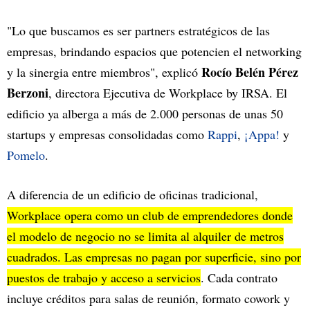
"Lo que buscamos es ser partners estratégicos de las
empresas, brindando espacios que potencien el networking
Rocío Belén Pérez
y la sinergia entre miembros", explicó
Berzoni
, directora Ejecutiva de Workplace by IRSA. El
edificio ya alberga a más de 2.000 personas de unas 50
startups y empresas consolidadas como
Rappi
,
¡Appa!
y
Pomelo
.
A diferencia de un edificio de oficinas tradicional,
Workplace opera como un club de emprendedores donde
el modelo de negocio no se limita al alquiler de metros
cuadrados. Las empresas no pagan por superficie, sino por
puestos de trabajo y acceso a servicios
. Cada contrato
incluye créditos para salas de reunión, formato cowork y