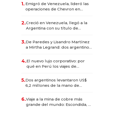
1.
Emigró de Venezuela, lideró las
operaciones de Chevron en
EE.UU. y hoy es la única mujer
CEO en Vaca Muerta
2.
Creció en Venezuela, llegó a la
Argentina con su título de
abogado y construyó un imperio
gastronómico que revoluciona
3.
De Paredes y Lisandro Martínez
las marcas "fast premium"
a Mirtha Legrand: dos argentinos
impulsan el negocio del wellness
deportivo y el cuidado corporal
4.
El nuevo lujo corporativo: por
qué en Perú los viajes de
negocios dejan de ser reuniones
para convertirse en experiencias
5.
Dos argentinos levantaron US$
transformadoras
6,2 millones de la mano de
Rauch, Englebienne y Woloski
6.
Viaje a la mina de cobre más
grande del mundo: Escondida, el
gigante chileno que exporta US$