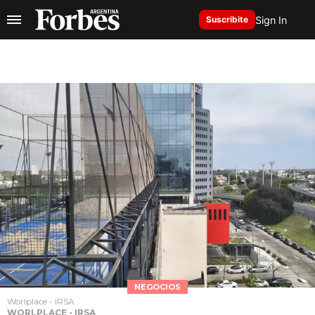
Sign In
Suscribite
NEGOCIOS
Worlplace - IRSA
WORLPLACE - IRSA