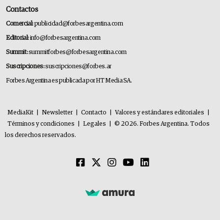
Contactos
Comercial:
publicidad@forbesargentina.com
Editorial:
info@forbesargentina.com
Summit:
summitforbes@forbesargentina.com
Suscripciones:
suscripciones@forbes.ar
Forbes Argentina es publicada por HT Media SA.
MediaKit
|
Newsletter
|
Contacto
|
Valores y estándares editoriales
|
Términos y condiciones
|
Legales
|
© 2026. Forbes Argentina. Todos
los derechos reservados.