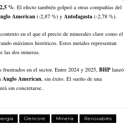
2,5 %
. El efecto también golpeó a otras compañías del
nglo American
Antofagasta
(-2,87 %) y
(-2,78 %).
 contexto en el que el precio de minerales clave como el
ando máximos históricos. Estos metales representan
e las dos mineras.
BHP
s frustrados en el sector. Entre 2024 y 2025,
lanzó
Anglo American
on
, sin éxito. El sueño de una
rá sin concretarse..
nergía
Glencore
Minería
Renovables