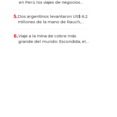
en Perú los viajes de negocios
dejan de ser reuniones para
convertirse en experiencias
5.
Dos argentinos levantaron US$ 6,2
transformadoras
millones de la mano de Rauch,
Englebienne y Woloski
6.
Viaje a la mina de cobre más
grande del mundo: Escondida, el
gigante chileno que exporta US$
14.000 millones anuales