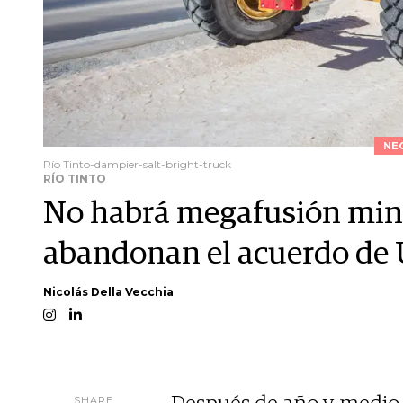
NE
Río Tinto-dampier-salt-bright-truck
RÍO TINTO
No habrá megafusión mine
abandonan el acuerdo de 
Nicolás Della Vecchia
SHARE