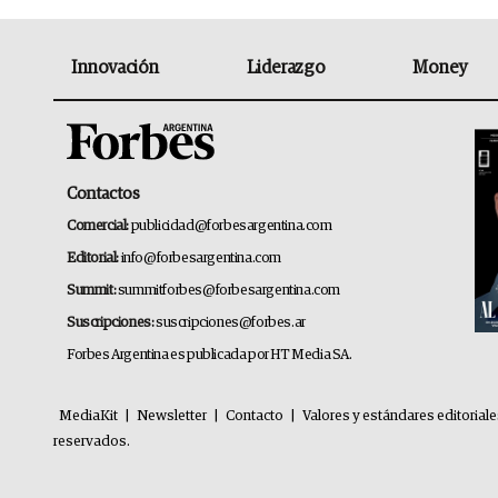
Innovación
Liderazgo
Money
Contactos
Comercial:
publicidad@forbesargentina.com
Editorial:
info@forbesargentina.com
Summit:
summitforbes@forbesargentina.com
Suscripciones:
suscripciones@forbes.ar
Forbes Argentina es publicada por HT Media SA.
MediaKit
|
Newsletter
|
Contacto
|
Valores y estándares editorial
reservados.