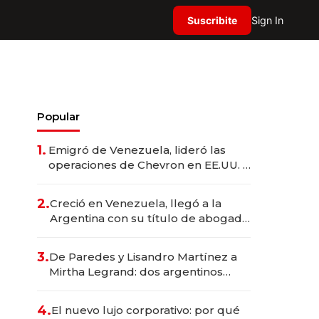
Suscribite
Sign In
Popular
1.
Emigró de Venezuela, lideró las
operaciones de Chevron en EE.UU. y
hoy es la única mujer CEO en Vaca
Muerta
2.
Creció en Venezuela, llegó a la
Argentina con su título de abogado
y construyó un imperio
gastronómico que revoluciona las
3.
De Paredes y Lisandro Martínez a
marcas "fast premium"
Mirtha Legrand: dos argentinos
impulsan el negocio del wellness
deportivo y el cuidado corporal
4.
El nuevo lujo corporativo: por qué