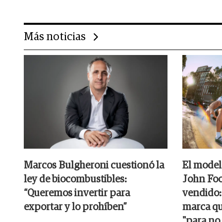
Más noticias
Marcos Bulgheroni cuestionó la
El model
ley de biocombustibles:
John Foo
“Queremos invertir para
vendido:
exportar y lo prohíben”
marca qu
"para no