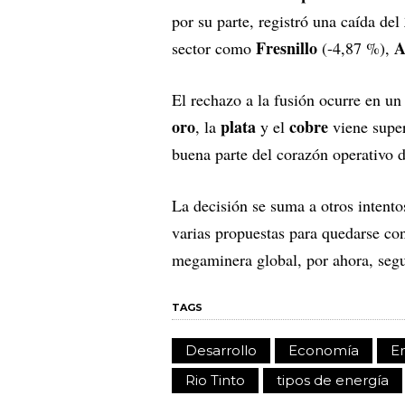
por su parte, registró una caída del
Fresnillo
A
sector como
(-4,87 %),
El rechazo a la fusión ocurre en un
oro
plata
cobre
, la
y el
viene super
buena parte del corazón operativo d
La decisión se suma a otros intento
varias propuestas para quedarse c
megaminera global, por ahora, segui
TAGS
Desarrollo
Economía
E
Rio Tinto
tipos de energía