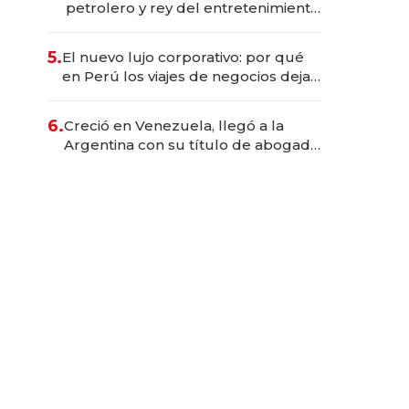
petrolero y rey del entretenimiento
que va por la licitación de
Tecnópolis junto a Fénix
5.
El nuevo lujo corporativo: por qué
en Perú los viajes de negocios dejan
de ser reuniones para convertirse
en experiencias transformadoras
6.
Creció en Venezuela, llegó a la
Argentina con su título de abogado
y construyó un imperio
gastronómico que revoluciona las
marcas "fast premium"