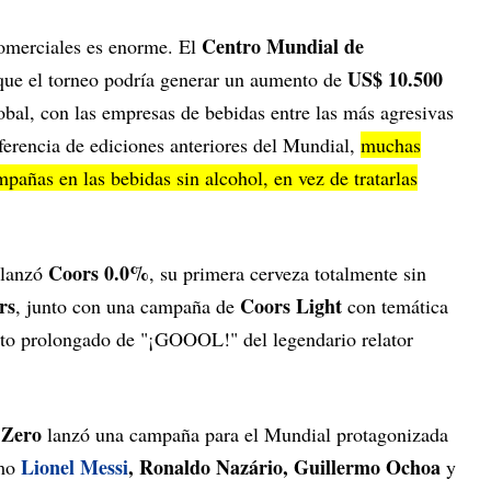
Centro Mundial de
comerciales es enorme. El
US$ 10.500
ue el torneo podría generar un aumento de
lobal, con las empresas de bebidas entre las más agresivas
ferencia de ediciones anteriores del Mundial,
muchas
añas en las bebidas sin alcohol, en vez de tratarlas
Coors 0.0%
lanzó
, su primera cerveza totalmente sin
rs
Coors Light
, junto con una campaña de
con temática
grito prolongado de "¡GOOOL!" del legendario relator
Zero
lanzó una campaña para el Mundial protagonizada
Lionel Messi
, Ronaldo Nazário, Guillermo Ochoa
omo
y