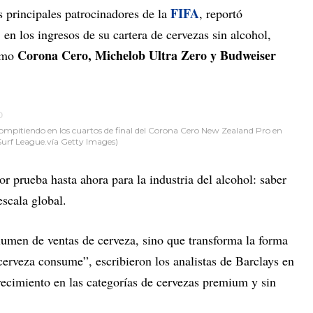
FIFA
s principales patrocinadores de la
, reportó
%
en los ingresos de su cartera de cervezas sin alcohol,
Corona Cero, Michelob Ultra Zero y Budweiser
como
 compitiendo en los cuartos de final del Corona Cero New Zealand Pro en
Surf League.vía Getty Images)
r prueba hasta ahora para la industria del alcohol: saber
scala global.
umen de ventas de cerveza, sino que transforma la forma
cerveza consume”, escribieron los analistas de Barclays en
recimiento en las categorías de cervezas premium y sin