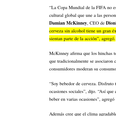
“La Copa Mundial de la FIFA no es 
cultural global que une a las perso
Damian McKinney
Dion
, CEO de
cerveza sin alcohol tiene un gran é
sientan parte de la acción”, agregó.
McKinney afirma que los hinchas tod
que tradicionalmente se asociaron 
consumidores moderan su consumo 
“Soy bebedor de cerveza. Disfruto 
ocasiones sociales”, dijo. “Así que
beber en varias ocasiones”, agreg
Además cree que el clima agradable,