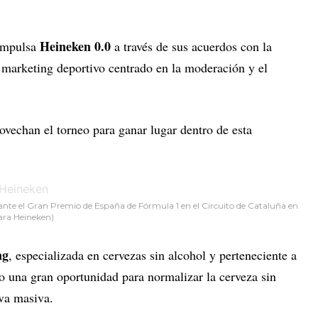
Heineken 0.0
 impulsa
a través de sus acuerdos con la
u marketing deportivo centrado en la moderación y el
vechan el torneo para ganar lugar dentro de esta
ante el Gran Premio de España de Fórmula 1 en el Circuito de Cataluña en
ara Heineken)
ng
, especializada en cervezas sin alcohol y perteneciente a
o una gran oportunidad para normalizar la cerveza sin
iva masiva.