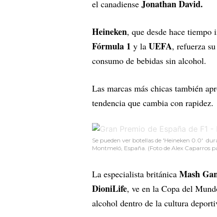
Jonathan David.
el canadiense
Heineken
, que desde hace tiempo
Fórmula 1
UEFA
y la
, refuerza s
consumo de bebidas sin alcohol.
Las marcas más chicas también apro
tendencia que cambia con rapidez.
Se pueden ver botellas de 'Heineken 0.0' dur
Montmeló, España. (Foto de Alex Caparros p
Mash Ga
La especialista británica
DioniLife
, ve en la Copa del Mund
alcohol dentro de la cultura deport