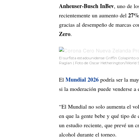
Anheuser-Busch InBev
, uno de lo
27
recientemente un aumento del
gracias al desempeño de marcas 
Zero
.
El surfista estadounidense Griffin Colapinto
Raglan ( Foto de Oscar Hetherington/World 
Mundial 2026
El
podría ser la mayo
si la moderación puede venderse a e
“El Mundial no solo aumenta el vol
en que la gente bebe y qué tipo de 
un estudio reciente, que prevé un c
alcohol durante el torneo.