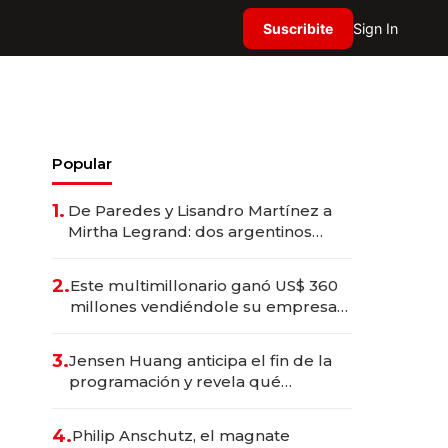
Suscribite
Sign In
Popular
1.
De Paredes y Lisandro Martínez a
Mirtha Legrand: dos argentinos
impulsan el negocio del wellness
deportivo y el cuidado corporal
2.
Este multimillonario ganó US$ 360
millones vendiéndole su empresa
de psicodélicos a Eli Lilly
3.
Jensen Huang anticipa el fin de la
programación y revela qué
aprender para trabajar con IA
4.
Philip Anschutz, el magnate