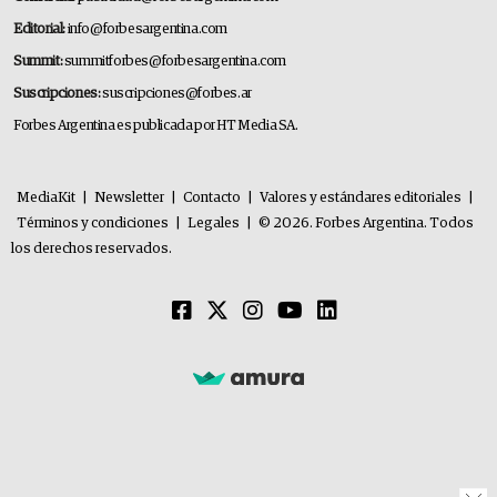
Editorial:
info@forbesargentina.com
Summit:
summitforbes@forbesargentina.com
Suscripciones:
suscripciones@forbes.ar
Forbes Argentina es publicada por HT Media SA.
MediaKit
|
Newsletter
|
Contacto
|
Valores y estándares editoriales
|
Términos y condiciones
|
Legales
|
© 2026. Forbes Argentina. Todos
los derechos reservados.