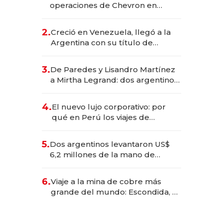
operaciones de Chevron en
EE.UU. y hoy es la única mujer
CEO en Vaca Muerta
2.
Creció en Venezuela, llegó a la
Argentina con su título de
abogado y construyó un imperio
gastronómico que revoluciona
3.
De Paredes y Lisandro Martínez
las marcas "fast premium"
a Mirtha Legrand: dos argentinos
impulsan el negocio del wellness
deportivo y el cuidado corporal
4.
El nuevo lujo corporativo: por
qué en Perú los viajes de
negocios dejan de ser reuniones
para convertirse en experiencias
5.
Dos argentinos levantaron US$
transformadoras
6,2 millones de la mano de
Rauch, Englebienne y Woloski
6.
Viaje a la mina de cobre más
grande del mundo: Escondida, el
gigante chileno que exporta US$
14.000 millones anuales