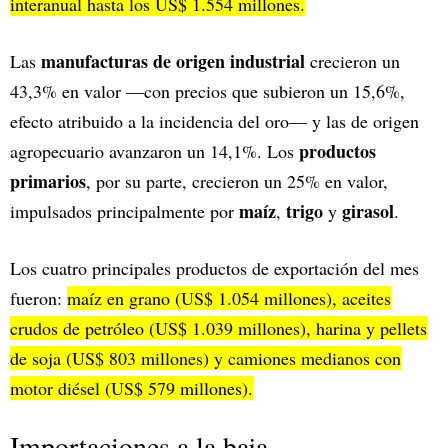
interanual hasta los US$ 1.554 millones.
manufacturas de origen industrial
Las
crecieron un
43,3% en valor —con precios que subieron un 15,6%,
efecto atribuido a la incidencia del oro— y las de origen
productos
agropecuario avanzaron un 14,1%. Los
primarios
, por su parte, crecieron un 25% en valor,
maíz
trigo
girasol
impulsados principalmente por
,
y
.
Los cuatro principales productos de exportación del mes
fueron:
maíz en grano (US$ 1.054 millones), aceites
crudos de petróleo (US$ 1.039 millones), harina y pellets
de soja (US$ 803 millones) y camiones medianos con
motor diésel (US$ 579 millones).
Importaciones a la baja