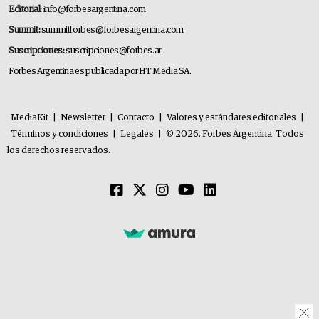
Editorial:
info@forbesargentina.com
Summit:
summitforbes@forbesargentina.com
Suscripciones:
suscripciones@forbes.ar
Forbes Argentina es publicada por HT Media SA.
MediaKit
|
Newsletter
|
Contacto
|
Valores y estándares editoriales
|
Términos y condiciones
|
Legales
|
© 2026. Forbes Argentina. Todos
los derechos reservados.