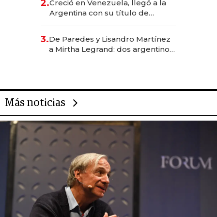
2.
Creció en Venezuela, llegó a la
Argentina con su título de
abogado y construyó un imperio
gastronómico que revoluciona
3.
De Paredes y Lisandro Martínez
las marcas "fast premium"
a Mirtha Legrand: dos argentinos
impulsan el negocio del wellness
deportivo y el cuidado corporal
Más noticias