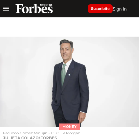
Sign In
Suscribite
MONEY
Facundo Gómez Minujin - CEO JP Morgan
JULIETA COLAZO/FORBES