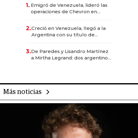
1.
Emigró de Venezuela, lideró las
operaciones de Chevron en
EE.UU. y hoy es la única mujer
CEO en Vaca Muerta
2.
Creció en Venezuela, llegó a la
Argentina con su título de
abogado y construyó un imperio
gastronómico que revoluciona
3.
De Paredes y Lisandro Martínez
las marcas "fast premium"
a Mirtha Legrand: dos argentinos
impulsan el negocio del wellness
deportivo y el cuidado corporal
Más noticias