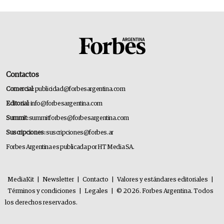
Contactos
Comercial:
publicidad@forbesargentina.com
Editorial:
info@forbesargentina.com
Summit:
summitforbes@forbesargentina.com
Suscripciones:
suscripciones@forbes.ar
Forbes Argentina es publicada por HT Media SA.
MediaKit
|
Newsletter
|
Contacto
|
Valores y estándares editoriales
|
Términos y condiciones
|
Legales
|
© 2026. Forbes Argentina. Todos
los derechos reservados.