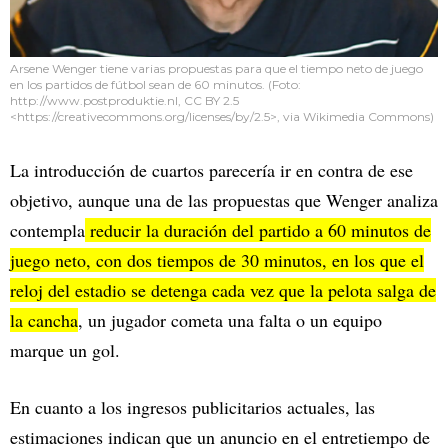
Arsene Wenger tiene varias propuestas para que el tiempo neto de juego
en los partidos de fútbol sean de 60 minutos. (Foto:
http://www.postproduktie.nl, CC BY 2.5
<https://creativecommons.org/licenses/by/2.5>, via Wikimedia Commons)
La introducción de cuartos parecería ir en contra de ese
objetivo, aunque una de las propuestas que Wenger analiza
contempla
reducir la duración del partido a 60 minutos de
juego neto, con dos tiempos de 30 minutos, en los que el
reloj del estadio se detenga cada vez que la pelota salga de
la cancha
, un jugador cometa una falta o un equipo
marque un gol.
En cuanto a los ingresos publicitarios actuales, las
estimaciones indican que un anuncio en el entretiempo de