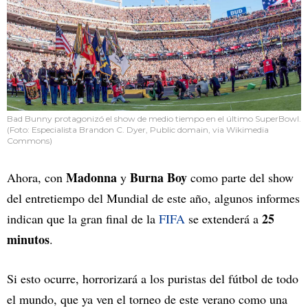
Bad Bunny protagonizó el show de medio tiempo en el último SuperBowl.
(Foto: Especialista Brandon C. Dyer, Public domain, via Wikimedia
Commons)
Madonna
Burna Boy
Ahora, con
y
como parte del show
del entretiempo del Mundial de este año, algunos informes
25
indican que la gran final de la
FIFA
se extenderá a
minutos
.
Si esto ocurre, horrorizará a los puristas del fútbol de todo
el mundo, que ya ven el torneo de este verano como una