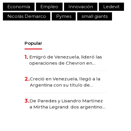
Economía
Empleo
Innovación
Ledevit
Nicolás Demarco
Pymes
small giants
Popular
1.
Emigró de Venezuela, lideró las
operaciones de Chevron en
EE.UU. y hoy es la única mujer
CEO en Vaca Muerta
2.
Creció en Venezuela, llegó a la
Argentina con su título de
abogado y construyó un imperio
gastronómico que revoluciona
3.
De Paredes y Lisandro Martínez
las marcas "fast premium"
a Mirtha Legrand: dos argentinos
impulsan el negocio del wellness
deportivo y el cuidado corporal