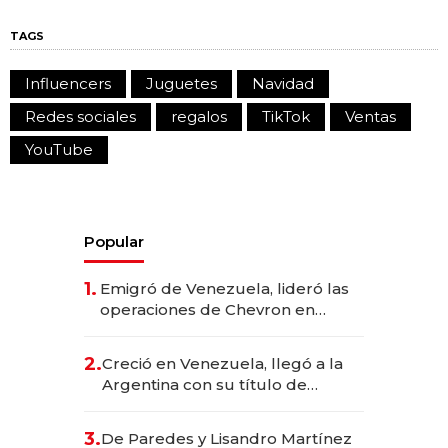
TAGS
Influencers
Juguetes
Navidad
Redes sociales
regalos
TikTok
Ventas
YouTube
Popular
1.
Emigró de Venezuela, lideró las
operaciones de Chevron en
EE.UU. y hoy es la única mujer
CEO en Vaca Muerta
2.
Creció en Venezuela, llegó a la
Argentina con su título de
abogado y construyó un imperio
gastronómico que revoluciona
3.
De Paredes y Lisandro Martínez
las marcas "fast premium"