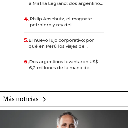
a Mirtha Legrand: dos argentinos
impulsan el negocio del wellness
deportivo y el cuidado corporal
4.
Philip Anschutz, el magnate
petrolero y rey del
entretenimiento que va por la
licitación de Tecnópolis junto a
5.
El nuevo lujo corporativo: por
Fénix
qué en Perú los viajes de
negocios dejan de ser reuniones
para convertirse en experiencias
6.
Dos argentinos levantaron US$
transformadoras
6,2 millones de la mano de
Rauch, Englebienne y Woloski
Más noticias