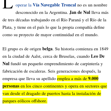
L
Vía Navegable Troncal
operar la
no es un nombre
Jan de Nul
desconocido en la Argentina.
lleva más
de tres décadas trabajando en el Río Paraná y el Río de la
Plata, y tiene en el país lo que la propia compañía define
como su proyecto de mayor continuidad en el mundo.
belga
El grupo es de origen
. Su historia comienza en 1849
Leo De
en la ciudad de Aalst, cerca de Bruselas, cuando
Nul
fundó un pequeño emprendimiento de carpintería y
fabricación de escaleras. Seis generaciones después, la
9.000
empresa que lleva su apellido
emplea a más de
personas
en los cinco continentes y opera en sectores que
van desde el dragado de puertos hasta la instalación de
parques eólicos offshore.