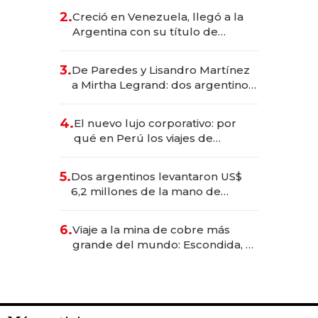
CEO en Vaca Muerta
2.
Creció en Venezuela, llegó a la
Argentina con su título de
abogado y construyó un imperio
gastronómico que revoluciona
3.
De Paredes y Lisandro Martínez
las marcas "fast premium"
a Mirtha Legrand: dos argentinos
impulsan el negocio del wellness
deportivo y el cuidado corporal
4.
El nuevo lujo corporativo: por
qué en Perú los viajes de
negocios dejan de ser reuniones
para convertirse en experiencias
5.
Dos argentinos levantaron US$
transformadoras
6,2 millones de la mano de
Rauch, Englebienne y Woloski
6.
Viaje a la mina de cobre más
grande del mundo: Escondida, el
gigante chileno que exporta US$
14.000 millones anuales