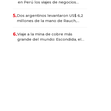
en Perú los viajes de negocios
dejan de ser reuniones para
convertirse en experiencias
5.
Dos argentinos levantaron US$ 6,2
transformadoras
millones de la mano de Rauch,
Englebienne y Woloski
6.
Viaje a la mina de cobre más
grande del mundo: Escondida, el
gigante chileno que exporta US$
14.000 millones anuales