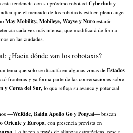
Cyberhub
 a esta tendencia con su próximo robotaxi
y
indica que el mercado de los robotaxis está en pleno auge.
May Mobility, Mobileye, Wayve y Nuro
omo
estarán
petencia cada vez más intensa, que modificará de forma
mos en las ciudades.
al: ¿Hacia dónde van los robotaxis?
Estados
 un tema que solo se discutía en algunas zonas de
uzó fronteras y ya forma parte de las conversaciones sobre
n y Corea del Sur,
lo que refleja su avance y potencial
WeRide, Baidu Apollo Go y Pony.ai
inos —
— buscan
 Oriente y Europa
, con presencia prevista en
burgo
. Lo hacen a través de alianzas estratégicas, pese a