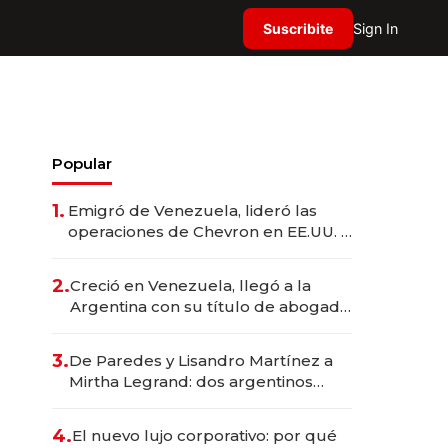
Suscribite
Sign In
Popular
1.
Emigró de Venezuela, lideró las
operaciones de Chevron en EE.UU. y
hoy es la única mujer CEO en Vaca
Muerta
2.
Creció en Venezuela, llegó a la
Argentina con su título de abogado
y construyó un imperio
gastronómico que revoluciona las
3.
De Paredes y Lisandro Martínez a
marcas "fast premium"
Mirtha Legrand: dos argentinos
impulsan el negocio del wellness
deportivo y el cuidado corporal
4.
El nuevo lujo corporativo: por qué