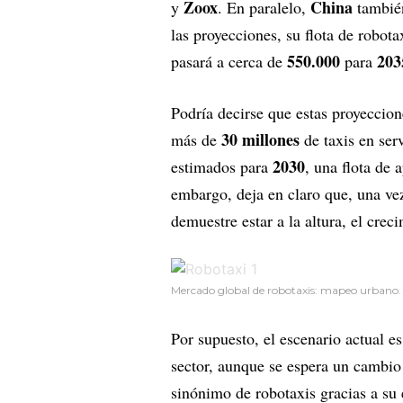
Zoox
China
y
. En paralelo,
también
las proyecciones, su flota de robota
550.000
203
pasará a cerca de
para
Podría decirse que estas proyeccio
30 millones
más de
de taxis en ser
2030
estimados para
, una flota de
embargo, deja en claro que, una vez
demuestre estar a la altura, el crec
Mercado global de robotaxis: mapeo urbano.
Por supuesto, el escenario actual es
sector, aunque se espera un cambio
sinónimo de robotaxis gracias a su 