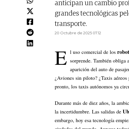
anticipan un cambio pro
grandes tecnológicas pel
transporte.
20 Octubre de 2025 07.12
E
robot
l uso comercial de los
sorprende. También obliga a
aparición del auto de pasaj
¿Aviones sin piloto? ¿Taxis aéreos p
pronto, los taxis autónomos ya circ
Durante más de diez años, la ambici
Ub
la incertidumbre. Las salidas de
embargo, hoy esa tecnología empiez
ciudades del mundo. Aunque todaví