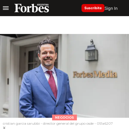
Sign In
Suscribite
NEGOCIOS
cristian garcia sarubbi - director general del grupo osde - 051a6207
X