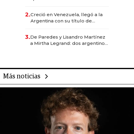
EE.UU. y hoy es la única mujer
CEO en Vaca Muerta
2.
Creció en Venezuela, llegó a la
Argentina con su título de
abogado y construyó un imperio
gastronómico que revoluciona
3.
De Paredes y Lisandro Martínez
las marcas "fast premium"
a Mirtha Legrand: dos argentinos
impulsan el negocio del wellness
deportivo y el cuidado corporal
Más noticias