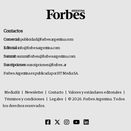
Contactos
Comercial:
publicidad@forbesargentina.com
Editorial:
info@forbesargentina.com
Summit:
summitforbes@forbesargentina.com
Suscripciones:
suscripciones@forbes.ar
Forbes Argentina es publicada por HT Media SA.
MediaKit
|
Newsletter
|
Contacto
|
Valores y estándares editoriales
|
Términos y condiciones
|
Legales
|
© 2026. Forbes Argentina. Todos
los derechos reservados.