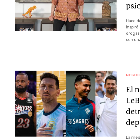
psic
Hace do
inspiró
drogas 
con una
NEGOC
El n
LeB
det
dep
La medi