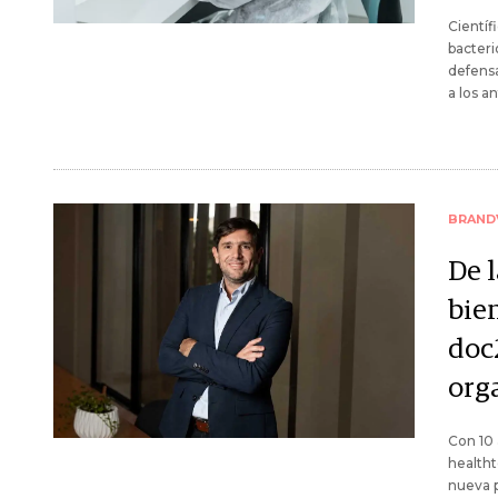
Científ
bacteri
defensa
a los an
BRAND
De 
bien
doc
org
Con 10 
healtht
nueva p