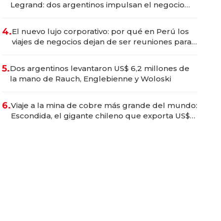
Legrand: dos argentinos impulsan el negocio
del wellness deportivo y el cuidado corporal
4.
El nuevo lujo corporativo: por qué en Perú los
viajes de negocios dejan de ser reuniones para
convertirse en experiencias transformadoras
5.
Dos argentinos levantaron US$ 6,2 millones de
la mano de Rauch, Englebienne y Woloski
6.
Viaje a la mina de cobre más grande del mundo:
Escondida, el gigante chileno que exporta US$
14.000 millones anuales