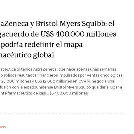
Y
raZeneca y Bristol Myers Squibb: el
acuerdo de U$S 400.000 millones
 podría redefinir el mapa
macéutico global
macéutica británica AstraZeneca, que hace apenas unas semanas
ó sólidos resultados financieros impulsados por ventas oncológicas
S 25.000 millones y U$S 12.000 millones en CVRM, negocia una
 fusión con la estadounidense Bristol Myers Squibb que daría lugar a
ante farmacéutico de casi U$S 400.000 millones.
IOS