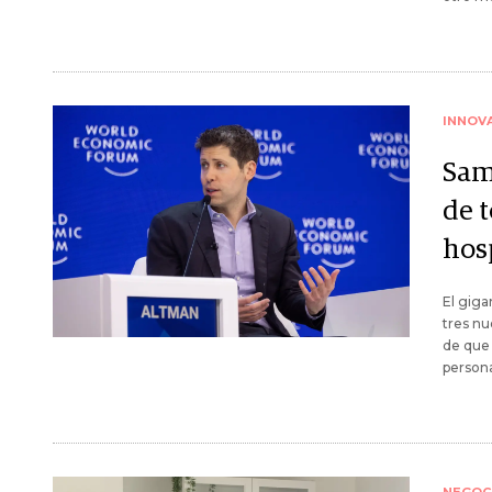
INNOV
Sam
de 
hos
El giga
tres nu
de que 
persona