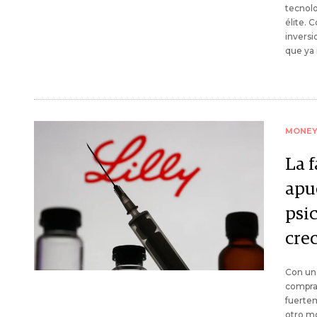
tecnolo
élite. 
inversi
que ya 
MONE
La 
apu
psi
cre
Con una
compra 
fuerte
otro mo