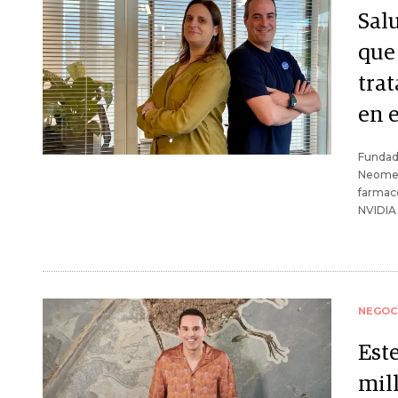
Salu
que 
tra
en 
Fundad
Neoment
farmaco
NVIDIA 
NEGOC
Est
mil