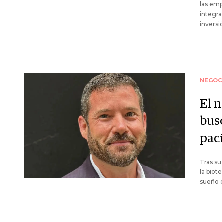
las emp
integra
inversi
NEGOC
El n
bus
pac
Tras su
la biot
sueño c