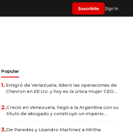
Suscribite
Sign In
Popular
1.
Emigró de Venezuela, lideró las operaciones de
Chevron en EE.UU. y hoy es la única mujer CEO
en Vaca Muerta
2.
Creció en Venezuela, llegó a la Argentina con su
título de abogado y construyó un imperio
gastronómico que revoluciona las marcas "fast
premium"
3.
De Paredes y Lisandro Martínez a Mirtha