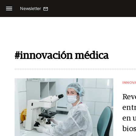
Newsletter
#innovación médica
INNOV
Reve
ent
en u
bio