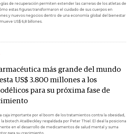
gías de recuperación permiten extender las carreras de los atletas de
Cómo estas figuras transformaron el cuidado de sus cuerpos en
ones y nuevos negocios dentro de una economía global del bienestar
mueve US$ 6,8 billones.
Y
farmacéutica más grande del mundo
esta US$ 3.800 millones a los
codélicos para su próxima fase de
cimiento
 caja importante por el boom de los tratamientos contra la obesidad,
la biotech AtaiBeckley respaldada por Peter Thiel. El deal la posiciona
mente en el desarrollo de medicamentos de salud mental y suma
tor para su crecimiento.