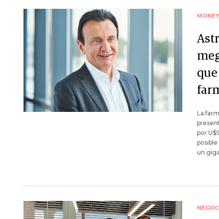
MONE
Ast
meg
que
far
La far
present
por U$
posible
un gig
NEGOC