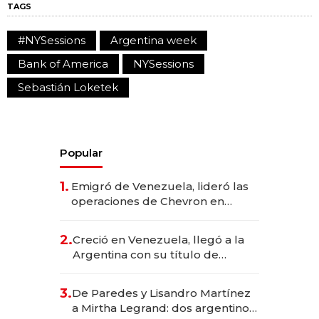
TAGS
#NYSessions
Argentina week
Bank of America
NYSessions
Sebastián Loketek
Popular
1.
Emigró de Venezuela, lideró las
operaciones de Chevron en
EE.UU. y hoy es la única mujer
CEO en Vaca Muerta
2.
Creció en Venezuela, llegó a la
Argentina con su título de
abogado y construyó un imperio
gastronómico que revoluciona
3.
De Paredes y Lisandro Martínez
las marcas "fast premium"
a Mirtha Legrand: dos argentinos