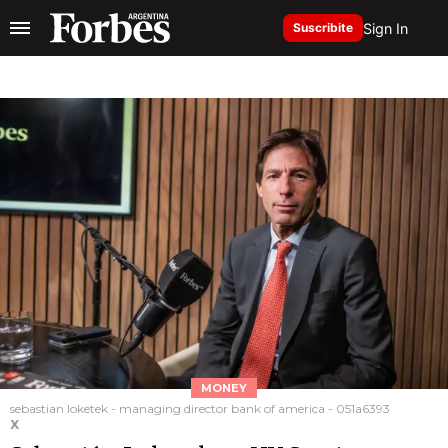
Sign In
Suscribite
MONEY
sebastian loketek - managing director bank of america - 051a6393
X