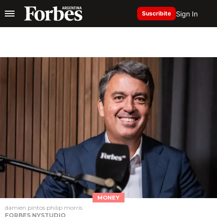
Sign In
Suscribite
MONEY
damien pintos philip morris
FORBES NYSTUDIO