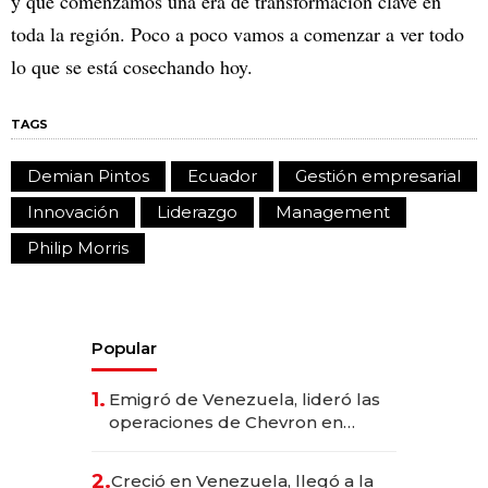
y que comenzamos una era de transformación clave en
toda la región. Poco a poco vamos a comenzar a ver todo
lo que se está cosechando hoy.
TAGS
Demian Pintos
Ecuador
Gestión empresarial
Innovación
Liderazgo
Management
Philip Morris
Popular
1.
Emigró de Venezuela, lideró las
operaciones de Chevron en
EE.UU. y hoy es la única mujer
CEO en Vaca Muerta
2.
Creció en Venezuela, llegó a la