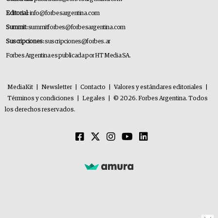
Editorial:
info@forbesargentina.com
Summit:
summitforbes@forbesargentina.com
Suscripciones:
suscripciones@forbes.ar
Forbes Argentina es publicada por HT Media SA.
MediaKit
|
Newsletter
|
Contacto
|
Valores y estándares editoriales
|
Términos y condiciones
|
Legales
|
© 2026. Forbes Argentina. Todos
los derechos reservados.