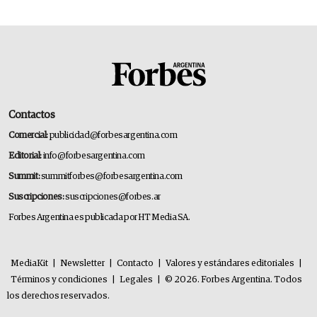
Contactos
Comercial:
publicidad@forbesargentina.com
Editorial:
info@forbesargentina.com
Summit:
summitforbes@forbesargentina.com
Suscripciones:
suscripciones@forbes.ar
Forbes Argentina es publicada por HT Media SA.
MediaKit
|
Newsletter
|
Contacto
|
Valores y estándares editoriales
|
Términos y condiciones
|
Legales
|
© 2026. Forbes Argentina. Todos
los derechos reservados.