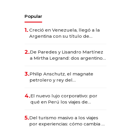
Popular
1.
Creció en Venezuela, llegó a la
Argentina con su título de
abogado y construyó un imperio
gastronómico que revoluciona
2.
De Paredes y Lisandro Martínez
las marcas "fast premium"
a Mirtha Legrand: dos argentinos
impulsan el negocio del wellness
deportivo y el cuidado corporal
3.
Philip Anschutz, el magnate
petrolero y rey del
entretenimiento que va por la
licitación de Tecnópolis junto a
4.
El nuevo lujo corporativo: por
Fénix
qué en Perú los viajes de
negocios dejan de ser reuniones
para convertirse en experiencias
5.
Del turismo masivo a los viajes
transformadoras
por experiencias: cómo cambia el
negocio de la asistencia al viajero