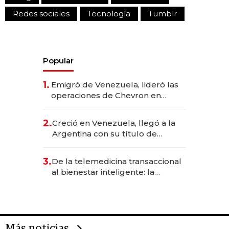
Redes sociales
Tecnología
Tumblr
Popular
1.
Emigró de Venezuela, lideró las
operaciones de Chevron en
EE.UU. y hoy es la única mujer
CEO en Vaca Muerta
2.
Creció en Venezuela, llegó a la
Argentina con su título de
abogado y construyó un imperio
gastronómico que revoluciona
3.
De la telemedicina transaccional
las marcas "fast premium"
al bienestar inteligente: la
evolución de doc24 para
transformar a las organizaciones