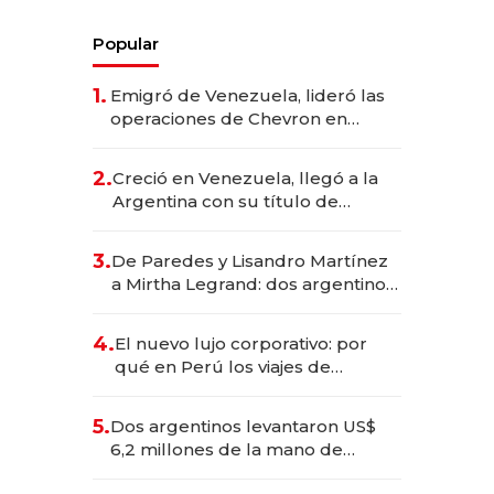
Popular
1.
Emigró de Venezuela, lideró las
operaciones de Chevron en
EE.UU. y hoy es la única mujer
CEO en Vaca Muerta
2.
Creció en Venezuela, llegó a la
Argentina con su título de
abogado y construyó un imperio
gastronómico que revoluciona
3.
De Paredes y Lisandro Martínez
las marcas "fast premium"
a Mirtha Legrand: dos argentinos
impulsan el negocio del wellness
deportivo y el cuidado corporal
4.
El nuevo lujo corporativo: por
qué en Perú los viajes de
negocios dejan de ser reuniones
para convertirse en experiencias
5.
Dos argentinos levantaron US$
transformadoras
6,2 millones de la mano de
Rauch, Englebienne y Woloski