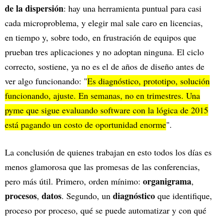
de la dispersión
: hay una herramienta puntual para casi
cada microproblema, y elegir mal sale caro en licencias,
en tiempo y, sobre todo, en frustración de equipos que
prueban tres aplicaciones y no adoptan ninguna. El ciclo
correcto, sostiene, ya no es el de años de diseño antes de
ver algo funcionando: "
Es diagnóstico, prototipo, solución
funcionando, ajuste. En semanas, no en trimestres. Una
pyme que sigue evaluando software con la lógica de 2015
está pagando un costo de oportunidad enorme
".
La conclusión de quienes trabajan en esto todos los días es
menos glamorosa que las promesas de las conferencias,
organigrama
pero más útil. Primero, orden mínimo:
,
procesos
datos
diagnóstico
,
. Segundo, un
que identifique,
proceso por proceso, qué se puede automatizar y con qué