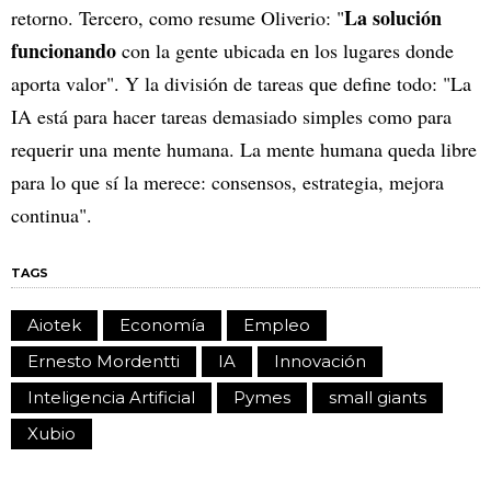
La solución
retorno. Tercero, como resume Oliverio: "
funcionando
con la gente ubicada en los lugares donde
aporta valor". Y la división de tareas que define todo: "La
IA está para hacer tareas demasiado simples como para
requerir una mente humana. La mente humana queda libre
para lo que sí la merece: consensos, estrategia, mejora
continua".
TAGS
Aiotek
Economía
Empleo
Ernesto Mordentti
IA
Innovación
Inteligencia Artificial
Pymes
small giants
Xubio