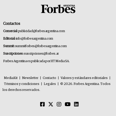
Contactos
Comercial:
publicidad@forbesargentina.com
Editorial:
info@forbesargentina.com
Summit:
summitforbes@forbesargentina.com
Suscripciones:
suscripciones@forbes.ar
Forbes Argentina es publicada por HT Media SA.
MediaKit
|
Newsletter
|
Contacto
|
Valores y estándares editoriales
|
Términos y condiciones
|
Legales
|
© 2026. Forbes Argentina. Todos
los derechos reservados.