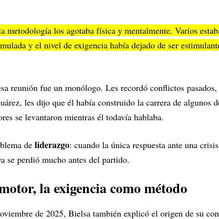
a metodología los agotaba física y mentalmente. Varios estab
umulada y el nivel de exigencia había dejado de ser estimulant
 esa reunión fue un monólogo. Les recordó conflictos pasados
uárez, les dijo que él había construido la carrera de algunos d
res se levantaron mientras él todavía hablaba.
liderazgo
roblema de
: cuando la única respuesta ante una crisi
a se perdió mucho antes del partido.
motor, la exigencia como método
noviembre de 2025, Bielsa también explicó el origen de su co