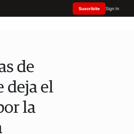
Suscribite
Sign In
as de
 deja el
por la
a