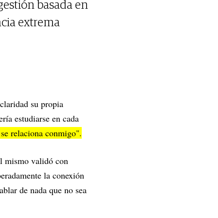
 gestión basada en
encia extrema
claridad su propia
ería estudiarse en cada
 se relaciona conmigo".
l mismo validó con
liberadamente la conexión
hablar de nada que no sea