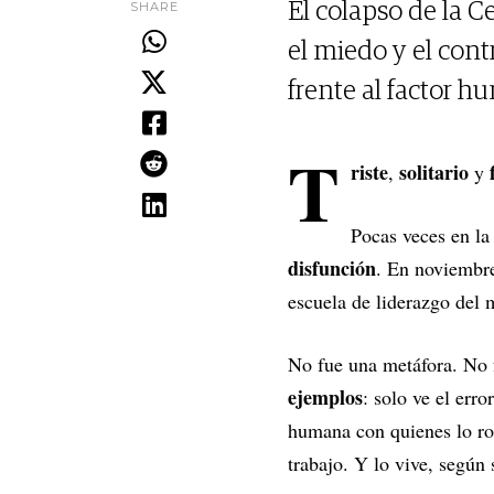
SHARE
El colapso de la C
el miedo y el cont
frente al factor h
T
riste
solitario
,
y
Pocas veces en la
disfunción
. En noviembr
escuela de liderazgo del
No fue una metáfora. No 
ejemplos
: solo ve el err
humana con quienes lo rod
trabajo. Y lo vive, según