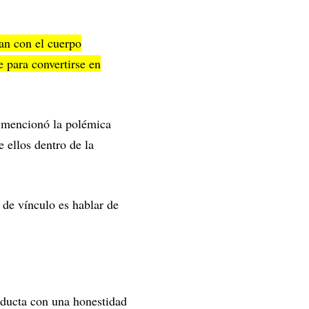
an con el cuerpo
e para convertirse en
, mencionó la polémica
e ellos dentro de la
s de vínculo es hablar de
nducta con una honestidad