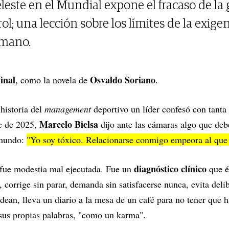
eleste en el Mundial expone el fracaso de la
rol; una lección sobre los límites de la exig
umano.
final
Osvaldo Soriano
, como la novela de
.
 historia del
management
deportivo un líder confesó con tanta 
Marcelo Bielsa
e de 2025,
dijo ante las cámaras algo que deb
 mundo:
"Yo soy tóxico. Relacionarse conmigo empeora al que
diagnóstico clínico
fue modestia mal ejecutada. Fue un
que é
or, corrige sin parar, demanda sin satisfacerse nunca, evita de
ean, lleva un diario a la mesa de un café para no tener que 
 sus propias palabras, "como un karma".