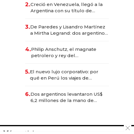
CEO en Vaca Muerta
2.
Creció en Venezuela, llegó a la
Argentina con su título de
abogado y construyó un imperio
gastronómico que revoluciona
3.
De Paredes y Lisandro Martínez
las marcas "fast premium"
a Mirtha Legrand: dos argentinos
impulsan el negocio del wellness
deportivo y el cuidado corporal
4.
Philip Anschutz, el magnate
petrolero y rey del
entretenimiento que va por la
licitación de Tecnópolis junto a
5.
El nuevo lujo corporativo: por
Fénix
qué en Perú los viajes de
negocios dejan de ser reuniones
para convertirse en experiencias
6.
Dos argentinos levantaron US$
transformadoras
6,2 millones de la mano de
Rauch, Englebienne y Woloski
Más noticias