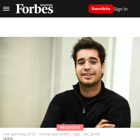
Sign In
Suscribite
NEGOCIOS
talk gaming 2022 - tomas giovanetti - tga - dsc_8463
WEB