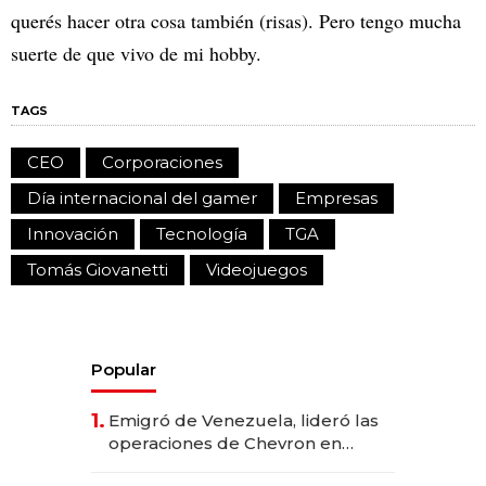
querés hacer otra cosa también (risas). Pero tengo mucha
suerte de que vivo de mi hobby.
TAGS
CEO
Corporaciones
Día internacional del gamer
Empresas
Innovación
Tecnología
TGA
Tomás Giovanetti
Videojuegos
Popular
1.
Emigró de Venezuela, lideró las
operaciones de Chevron en
EE.UU. y hoy es la única mujer