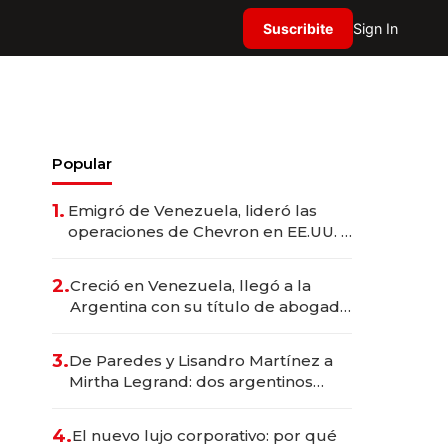
Suscribite
Sign In
Popular
1.
Emigró de Venezuela, lideró las
operaciones de Chevron en EE.UU. y
hoy es la única mujer CEO en Vaca
Muerta
2.
Creció en Venezuela, llegó a la
Argentina con su título de abogado
y construyó un imperio
gastronómico que revoluciona las
3.
De Paredes y Lisandro Martínez a
marcas "fast premium"
Mirtha Legrand: dos argentinos
impulsan el negocio del wellness
deportivo y el cuidado corporal
4.
El nuevo lujo corporativo: por qué