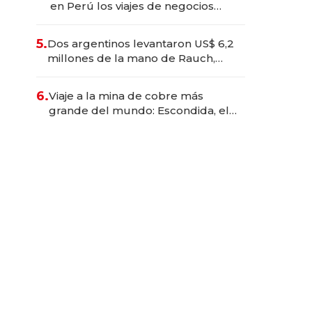
en Perú los viajes de negocios
dejan de ser reuniones para
convertirse en experiencias
5.
Dos argentinos levantaron US$ 6,2
transformadoras
millones de la mano de Rauch,
Englebienne y Woloski
6.
Viaje a la mina de cobre más
grande del mundo: Escondida, el
gigante chileno que exporta US$
14.000 millones anuales