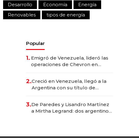
Desarrollo
Economía
Energía
Renovables
tipos de energía
Popular
1.
Emigró de Venezuela, lideró las
operaciones de Chevron en
EE.UU. y hoy es la única mujer
CEO en Vaca Muerta
2.
Creció en Venezuela, llegó a la
Argentina con su título de
abogado y construyó un imperio
gastronómico que revoluciona
3.
De Paredes y Lisandro Martínez
las marcas "fast premium"
a Mirtha Legrand: dos argentinos
impulsan el negocio del wellness
deportivo y el cuidado corporal