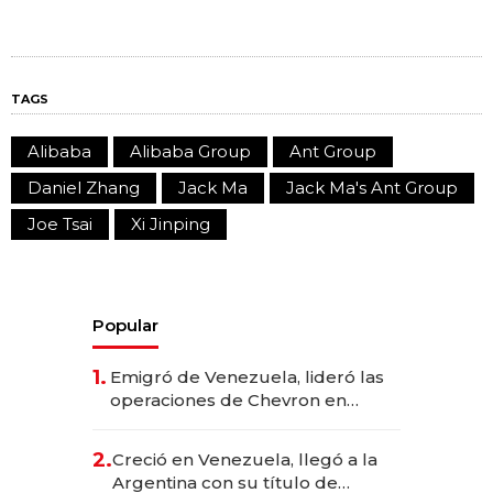
TAGS
Alibaba
Alibaba Group
Ant Group
Daniel Zhang
Jack Ma
Jack Ma's Ant Group
Joe Tsai
Xi Jinping
Popular
1.
Emigró de Venezuela, lideró las
operaciones de Chevron en
EE.UU. y hoy es la única mujer
CEO en Vaca Muerta
2.
Creció en Venezuela, llegó a la
Argentina con su título de