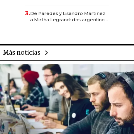
abogado y construyó un imperio
gastronómico que revoluciona
3.
De Paredes y Lisandro Martínez
las marcas "fast premium"
a Mirtha Legrand: dos argentinos
impulsan el negocio del wellness
deportivo y el cuidado corporal
Más noticias