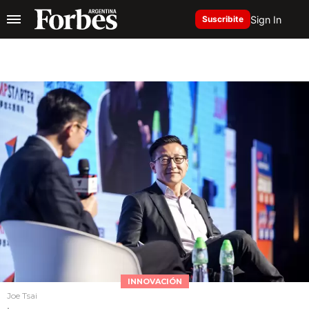
Sign In
Suscribite
INNOVACIÓN
Joe Tsai
.