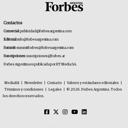
Contactos
Comercial:
publicidad@forbesargentina.com
Editorial:
info@forbesargentina.com
Summit:
summitforbes@forbesargentina.com
Suscripciones:
suscripciones@forbes.ar
Forbes Argentina es publicada por HT Media SA.
MediaKit
|
Newsletter
|
Contacto
|
Valores y estándares editoriales
|
Términos y condiciones
|
Legales
|
© 2026. Forbes Argentina. Todos
los derechos reservados.