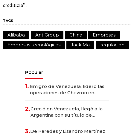
crediticia”.
TAGS
Alibaba
Ant Group
China
Empresas
Empresas tecnológicas
Jack Ma
regulación
Popular
1.
Emigró de Venezuela, lideró las
operaciones de Chevron en
EE.UU. y hoy es la única mujer
CEO en Vaca Muerta
2.
Creció en Venezuela, llegó a la
Argentina con su título de
abogado y construyó un imperio
gastronómico que revoluciona
3.
De Paredes y Lisandro Martínez
las marcas "fast premium"