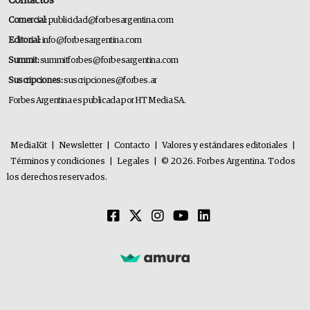
Contactos
Comercial:
publicidad@forbesargentina.com
Editorial:
info@forbesargentina.com
Summit:
summitforbes@forbesargentina.com
Suscripciones:
suscripciones@forbes.ar
Forbes Argentina es publicada por HT Media SA.
MediaKit
|
Newsletter
|
Contacto
|
Valores y estándares editoriales
|
Términos y condiciones
|
Legales
|
© 2026. Forbes Argentina. Todos
los derechos reservados.