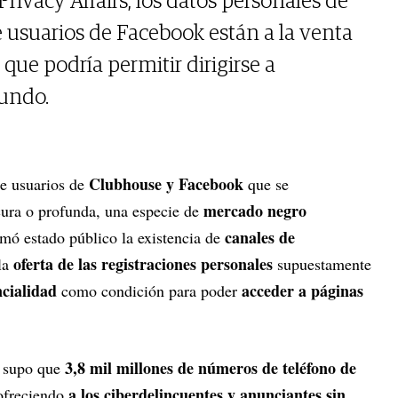
Privacy Affairs, los datos personales de
 usuarios de Facebook están a la venta
o que podría permitir dirigirse a
mundo.
Clubhouse y Facebook
e usuarios de
que se
mercado negro
ura o profunda, una especie de
canales de
omó estado público la existencia de
oferta de las registraciones personales
la
supuestamente
ncialidad
acceder a páginas
como condición para poder
3,8 mil millones de números de teléfono de
e supo que
a los ciberdelincuentes y anunciantes sin
ofreciendo