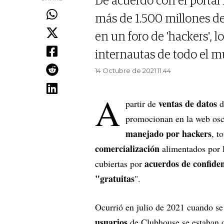
De acuerdo con el portal 
más de 1.500 millones de
en un foro de 'hackers', l
internautas de todo el 
14 Octubre de 2021 11.44
A
ventas de datos
partir de
d
promocionan en la web osc
manejado por hackers
, t
comercialización
alimentados por 
acuerdos de confide
cubiertas por
"gratuitas
".
Ocurrió en julio de 2021 cuando s
usuarios
de Clubhouse se estaban 