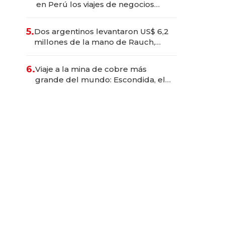
en Perú los viajes de negocios
dejan de ser reuniones para
convertirse en experiencias
5.
Dos argentinos levantaron US$ 6,2
transformadoras
millones de la mano de Rauch,
Englebienne y Woloski
6.
Viaje a la mina de cobre más
grande del mundo: Escondida, el
gigante chileno que exporta US$
14.000 millones anuales