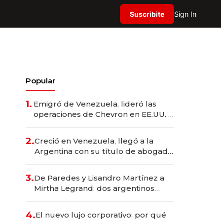
Suscribite
Sign In
Popular
1.
Emigró de Venezuela, lideró las
operaciones de Chevron en EE.UU. y
hoy es la única mujer CEO en Vaca
Muerta
2.
Creció en Venezuela, llegó a la
Argentina con su título de abogado
y construyó un imperio
gastronómico que revoluciona las
3.
De Paredes y Lisandro Martínez a
marcas "fast premium"
Mirtha Legrand: dos argentinos
impulsan el negocio del wellness
deportivo y el cuidado corporal
4.
El nuevo lujo corporativo: por qué