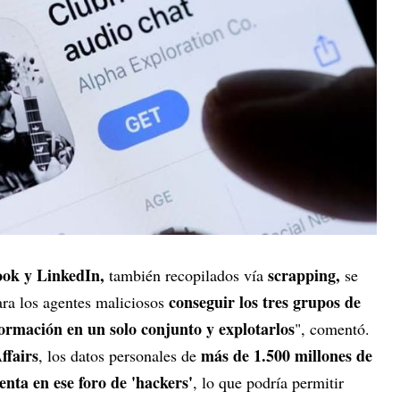
ook y LinkedIn,
scrapping,
también recopilados vía
se
conseguir los
tres grupos de
para los agentes maliciosos
formación en un solo conjunto y explotarlos
", comentó.
ffairs
más de 1.500 millones de
, los datos personales de
enta en ese foro de 'hackers'
, lo que podría permitir