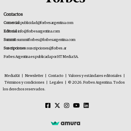
Contactos
Comercial:
publicidad@forbesargentina.com
Editorial:
info@forbesargentina.com
Summit:
summitforbes@forbesargentina.com
Suscripciones:
suscripciones@forbes.ar
Forbes Argentina es publicada por HT Media SA.
MediaKit
|
Newsletter
|
Contacto
|
Valores y estándares editoriales
|
Términos y condiciones
|
Legales
|
© 2026. Forbes Argentina. Todos
los derechos reservados.