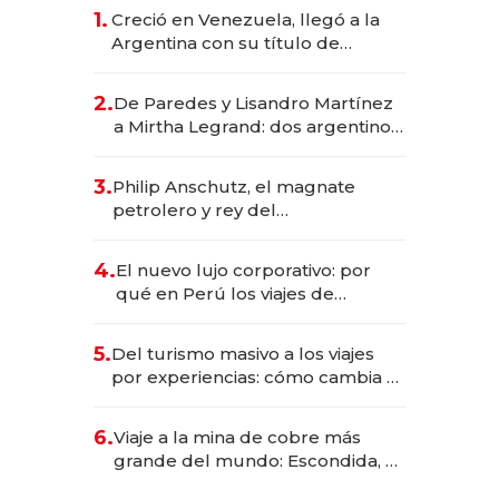
1.
Creció en Venezuela, llegó a la
Argentina con su título de
abogado y construyó un imperio
gastronómico que revoluciona
2.
De Paredes y Lisandro Martínez
las marcas "fast premium"
a Mirtha Legrand: dos argentinos
impulsan el negocio del wellness
deportivo y el cuidado corporal
3.
Philip Anschutz, el magnate
petrolero y rey del
entretenimiento que va por la
licitación de Tecnópolis junto a
4.
El nuevo lujo corporativo: por
Fénix
qué en Perú los viajes de
negocios dejan de ser reuniones
para convertirse en experiencias
5.
Del turismo masivo a los viajes
transformadoras
por experiencias: cómo cambia el
negocio de la asistencia al viajero
6.
Viaje a la mina de cobre más
grande del mundo: Escondida, el
gigante chileno que exporta US$