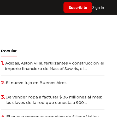
Suscribite
Sign In
Popular
1.
Adidas, Aston Villa, fertilizantes y construcción: el
imperio financiero de Nassef Sawiris, el
empresario más rico de Egipto
2.
El nuevo lujo en Buenos Aires
3.
De vender ropa a facturar $ 36 millones al mes:
las claves de la red que conecta a 900
emprendedoras
4.
El nuevo mecenas argentino de Silicon Valley: