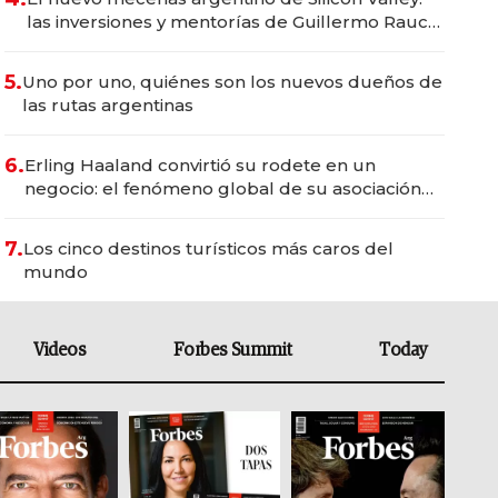
las inversiones y mentorías de Guillermo Rauch
para construir los próximos unicornios
5.
Uno por uno, quiénes son los nuevos dueños de
las rutas argentinas
6.
Erling Haaland convirtió su rodete en un
negocio: el fenómeno global de su asociación
con Bon Dep y la marca Kknekki
7.
Los cinco destinos turísticos más caros del
mundo
Videos
Forbes Summit
Today