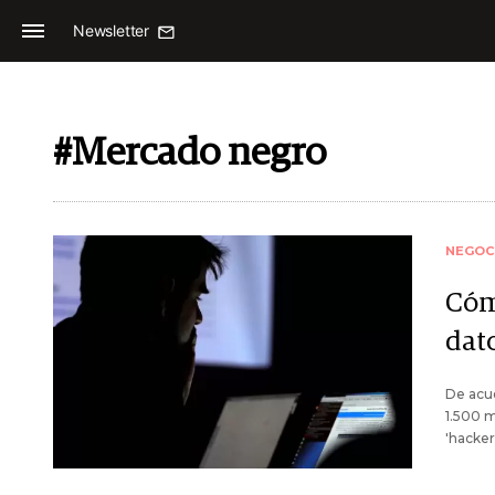
Newsletter
#Mercado negro
NEGOC
Cóm
dat
De acue
1.500 m
'hacker