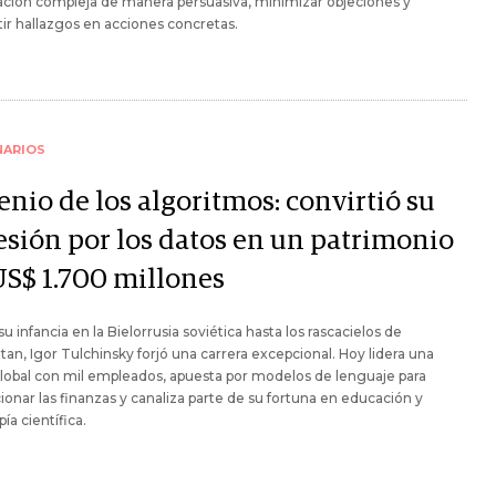
ción compleja de manera persuasiva, minimizar objeciones y
ir hallazgos en acciones concretas.
NARIOS
enio de los algoritmos: convirtió su
esión por los datos en un patrimonio
US$ 1.700 millones
u infancia en la Bielorrusia soviética hasta los rascacielos de
an, Igor Tulchinsky forjó una carrera excepcional. Hoy lidera una
lobal con mil empleados, apuesta por modelos de lenguaje para
ionar las finanzas y canaliza parte de su fortuna en educación y
pía científica.