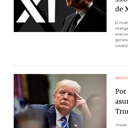
de 
El mult
intelig
avanzad
genera 
usuario
NEGOC
Por
asu
Tru
Oracle 