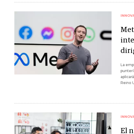
INNOV
Met
int
dir
La empr
punterí
aplicar
Reino U
INNOV
El n