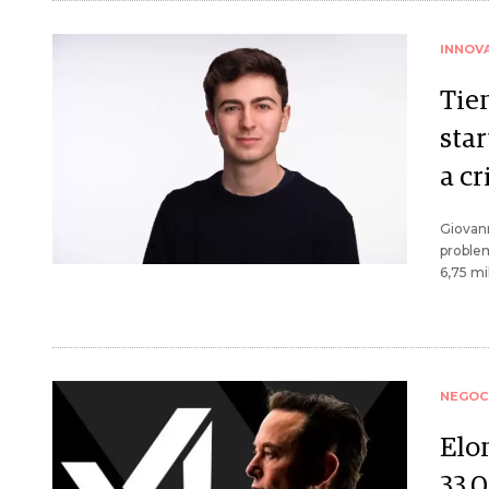
INNOV
Tie
sta
a c
Giovann
proble
6,75 m
NEGOC
Elo
33.