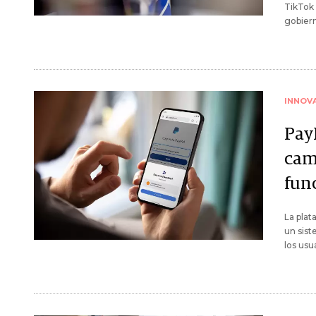
TikTok 
gobiern
INNOV
Pay
cam
fun
La plat
un sist
los usu