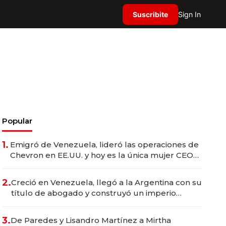
Suscribite
Sign In
Popular
1.
Emigró de Venezuela, lideró las operaciones de
Chevron en EE.UU. y hoy es la única mujer CEO
en Vaca Muerta
2.
Creció en Venezuela, llegó a la Argentina con su
título de abogado y construyó un imperio
gastronómico que revoluciona las marcas "fast
premium"
3.
De Paredes y Lisandro Martínez a Mirtha