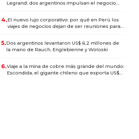
Legrand: dos argentinos impulsan el negocio
del wellness deportivo y el cuidado corporal
4.
El nuevo lujo corporativo: por qué en Perú los
viajes de negocios dejan de ser reuniones para
convertirse en experiencias transformadoras
5.
Dos argentinos levantaron US$ 6,2 millones de
la mano de Rauch, Englebienne y Woloski
6.
Viaje a la mina de cobre más grande del mundo:
Escondida, el gigante chileno que exporta US$
14.000 millones anuales