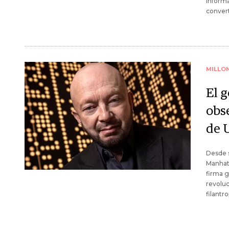
informa
convert
MILLO
El g
obs
de 
Desde s
Manhatt
firma g
revoluc
filantro