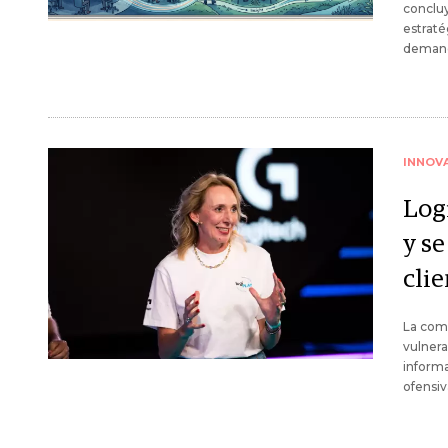
concluy
estraté
demanda
INNOV
Log
y se
cli
La com
vulnera
informa
ofensiv