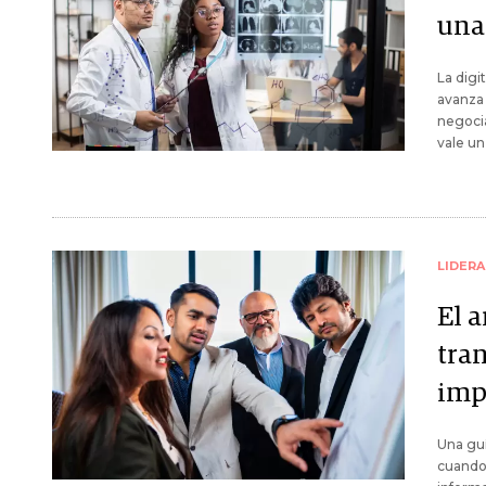
una 
La digi
avanza 
negoci
vale un
LIDER
El a
tra
imp
Una guí
cuando 