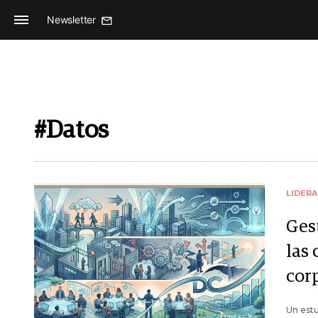
Newsletter
#Datos
LIDER
Ges
las 
cor
Un estu