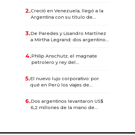
EE.UU. y hoy es la única mujer
CEO en Vaca Muerta
2.
Creció en Venezuela, llegó a la
Argentina con su título de
abogado y construyó un imperio
gastronómico que revoluciona
3.
De Paredes y Lisandro Martínez
las marcas "fast premium"
a Mirtha Legrand: dos argentinos
impulsan el negocio del wellness
deportivo y el cuidado corporal
4.
Philip Anschutz, el magnate
petrolero y rey del
entretenimiento que va por la
licitación de Tecnópolis junto a
5.
El nuevo lujo corporativo: por
Fénix
qué en Perú los viajes de
negocios dejan de ser reuniones
para convertirse en experiencias
6.
Dos argentinos levantaron US$
transformadoras
6,2 millones de la mano de
Rauch, Englebienne y Woloski