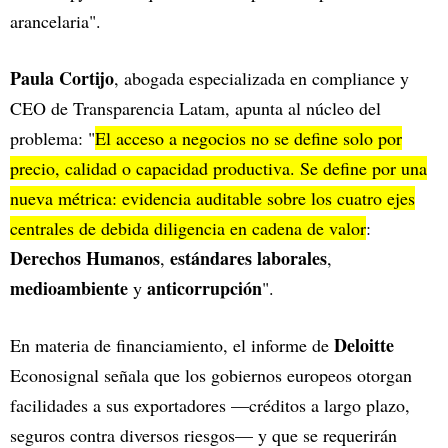
arancelaria".
Paula Cortijo
, abogada especializada en compliance y
CEO de Transparencia Latam, apunta al núcleo del
problema: "
El acceso a negocios no se define solo por
precio, calidad o capacidad productiva. Se define por una
nueva métrica: evidencia auditable sobre los cuatro ejes
centrales de debida diligencia en cadena de valor
:
Derechos Humanos
estándares laborales
,
,
medioambiente
anticorrupción
y
".
Deloitte
En materia de financiamiento, el informe de
Econosignal señala que los gobiernos europeos otorgan
facilidades a sus exportadores —créditos a largo plazo,
seguros contra diversos riesgos— y que se requerirán