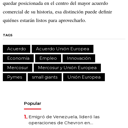
quedar posicionada en el centro del mayor acuerdo
comercial de su historia, esa distinción puede definir
quiénes estarán listos para aprovecharlo.
TAGS
Acuerdo
Acuerdo Unión Europea
Economía
Empleo
Innovación
Mercosur
Mercosur y Unión Europea
Pymes
small giants
Unión Europea
Popular
1.
Emigró de Venezuela, lideró las
operaciones de Chevron en