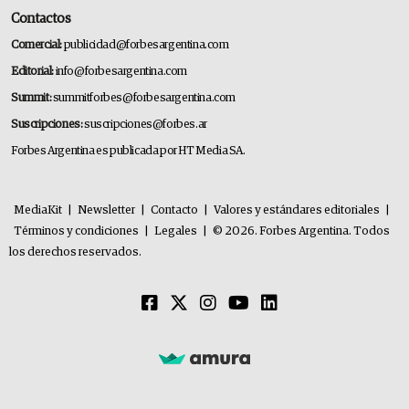
Contactos
Comercial:
publicidad@forbesargentina.com
Editorial:
info@forbesargentina.com
Summit:
summitforbes@forbesargentina.com
Suscripciones:
suscripciones@forbes.ar
Forbes Argentina es publicada por HT Media SA.
MediaKit
|
Newsletter
|
Contacto
|
Valores y estándares editoriales
|
Términos y condiciones
|
Legales
|
© 2026. Forbes Argentina. Todos
los derechos reservados.