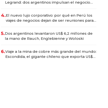
Legrand: dos argentinos impulsan el negocio
del wellness deportivo y el cuidado corporal
4.
El nuevo lujo corporativo: por qué en Perú los
viajes de negocios dejan de ser reuniones para
convertirse en experiencias transformadoras
5.
Dos argentinos levantaron US$ 6,2 millones de
la mano de Rauch, Englebienne y Woloski
6.
Viaje a la mina de cobre más grande del mundo:
Escondida, el gigante chileno que exporta US$
14.000 millones anuales