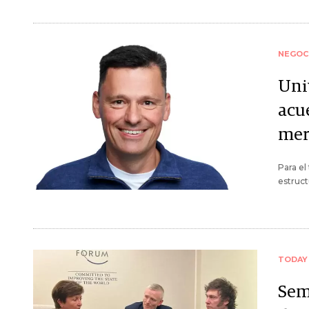
NEGOC
Uni
acu
mer
Para el
estruct
TODAY
Sem