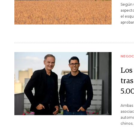
Según u
aspecto
el esqu
aprobars
NEGOC
Los
tra
5.0
Ambas 
asociac
automov
chinos.