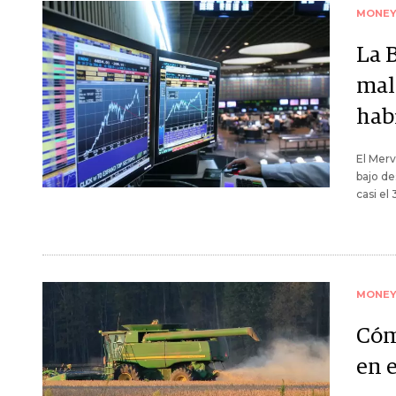
MONE
La 
mal
hab
El Merv
bajo d
casi el
MONE
Cóm
en 