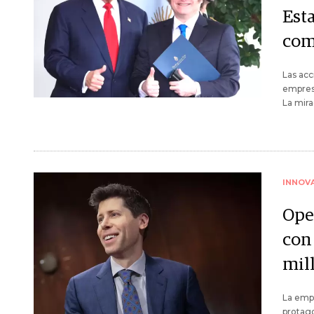
Est
com
Las acc
empres
La mir
INNOV
Ope
con
mill
La empr
protago