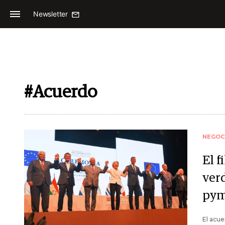
Newsletter
#Acuerdo
NEGOC
El f
verd
pym
El acue