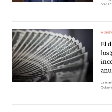
precede
MONE
El 
los 
inc
anu
La mayo
Gobiern