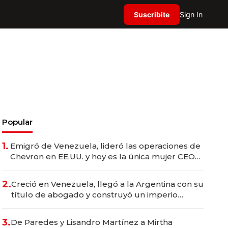
Suscribite
Sign In
Popular
1.
Emigró de Venezuela, lideró las operaciones de
Chevron en EE.UU. y hoy es la única mujer CEO
en Vaca Muerta
2.
Creció en Venezuela, llegó a la Argentina con su
título de abogado y construyó un imperio
gastronómico que revoluciona las marcas "fast
premium"
3.
De Paredes y Lisandro Martínez a Mirtha