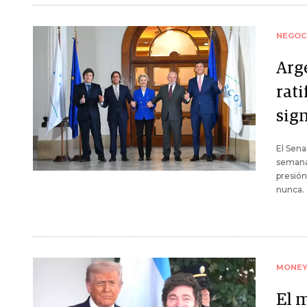
NEGOC
Arge
rat
sign
El Sena
semanas
presió
nunca.
MONE
El 