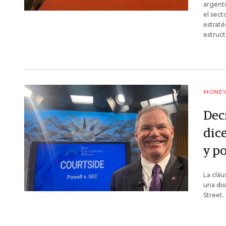
argenti
el sect
estraté
estruct
MONE
Deci
dic
y po
La cláu
una dis
Street.