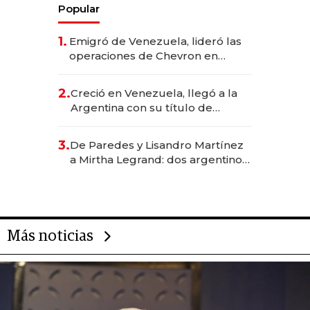
Popular
1.
Emigró de Venezuela, lideró las
operaciones de Chevron en
EE.UU. y hoy es la única mujer
CEO en Vaca Muerta
2.
Creció en Venezuela, llegó a la
Argentina con su título de
abogado y construyó un imperio
gastronómico que revoluciona
3.
De Paredes y Lisandro Martínez
las marcas "fast premium"
a Mirtha Legrand: dos argentinos
impulsan el negocio del wellness
deportivo y el cuidado corporal
Más noticias