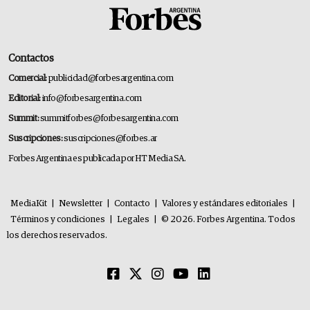
Contactos
Comercial:
publicidad@forbesargentina.com
Editorial:
info@forbesargentina.com
Summit:
summitforbes@forbesargentina.com
Suscripciones:
suscripciones@forbes.ar
Forbes Argentina es publicada por HT Media SA.
MediaKit
|
Newsletter
|
Contacto
|
Valores y estándares editoriales
|
Términos y condiciones
|
Legales
|
© 2026. Forbes Argentina. Todos
los derechos reservados.