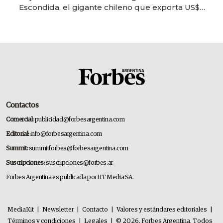
Escondida, el gigante chileno que exporta US$
14.000 millones anuales
Contactos
Comercial:
publicidad@forbesargentina.com
Editorial:
info@forbesargentina.com
Summit:
summitforbes@forbesargentina.com
Suscripciones:
suscripciones@forbes.ar
Forbes Argentina es publicada por HT Media SA.
MediaKit
|
Newsletter
|
Contacto
|
Valores y estándares editoriales
|
Términos y condiciones
|
Legales
|
© 2026. Forbes Argentina. Todos