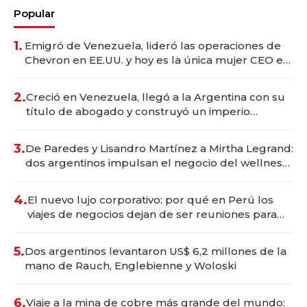
Popular
1.
Emigró de Venezuela, lideró las operaciones de
Chevron en EE.UU. y hoy es la única mujer CEO en
Vaca Muerta
2.
Creció en Venezuela, llegó a la Argentina con su
título de abogado y construyó un imperio
gastronómico que revoluciona las marcas "fast
premium"
3.
De Paredes y Lisandro Martínez a Mirtha Legrand:
dos argentinos impulsan el negocio del wellness
deportivo y el cuidado corporal
4.
El nuevo lujo corporativo: por qué en Perú los
viajes de negocios dejan de ser reuniones para
convertirse en experiencias transformadoras
5.
Dos argentinos levantaron US$ 6,2 millones de la
mano de Rauch, Englebienne y Woloski
6.
Viaje a la mina de cobre más grande del mundo: