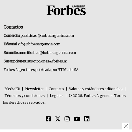
Contactos
Comercial:
publicidad@forbesargentina.com
Editorial:
info@forbesargentina.com
Summit:
summitforbes@forbesargentina.com
Suscripciones:
suscripciones@forbes.ar
Forbes Argentina es publicada por HT Media SA.
MediaKit
|
Newsletter
|
Contacto
|
Valores y estándares editoriales
|
Términos y condiciones
|
Legales
|
© 2026. Forbes Argentina. Todos
los derechos reservados.