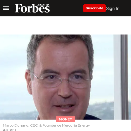
Sign In
Suscribite
MONEY
Marco Dunand, CEO & Founder de Mercuria Energy
ADIPEC