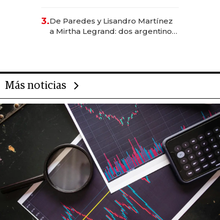
abogado y construyó un imperio
gastronómico que revoluciona
3.
De Paredes y Lisandro Martínez
las marcas "fast premium"
a Mirtha Legrand: dos argentinos
impulsan el negocio del wellness
deportivo y el cuidado corporal
Más noticias