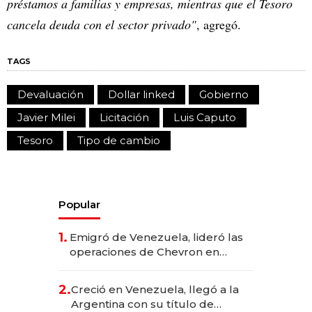
préstamos a familias y empresas, mientras que el Tesoro
cancela deuda con el sector privado"
, agregó.
TAGS
Devaluación
Dollar linked
Gobierno
Javier Milei
Licitación
Luis Caputo
Tesoro
Tipo de cambio
Popular
1.
Emigró de Venezuela, lideró las
operaciones de Chevron en
EE.UU. y hoy es la única mujer
CEO en Vaca Muerta
2.
Creció en Venezuela, llegó a la
Argentina con su título de