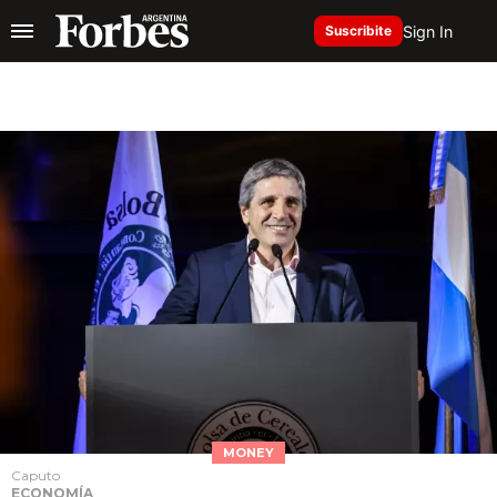
Sign In
Suscribite
MONEY
Caputo
ECONOMÍA