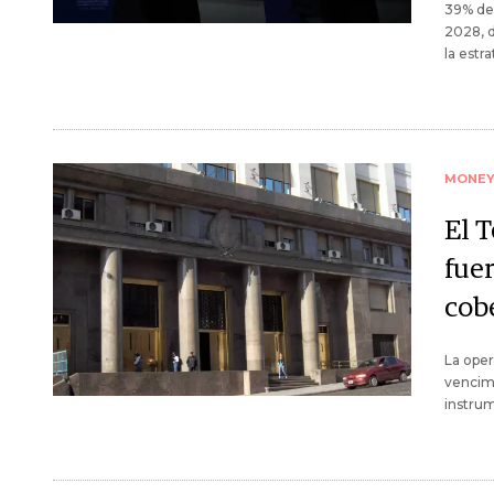
39% de
2028, d
la estr
MONE
El 
fue
cob
La oper
vencimi
instrum