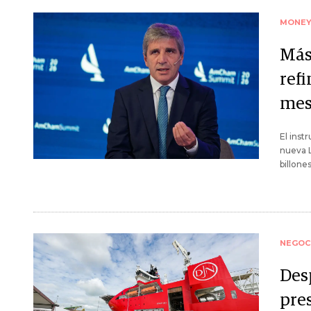
MONE
Más 
ref
me
El inst
nueva L
billone
NEGOC
Des
pres