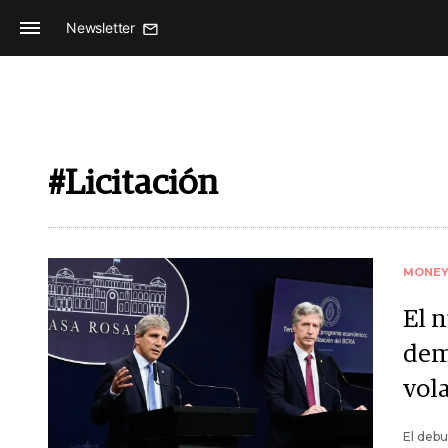
Newsletter
#Licitación
MONE
El 
dem
vol
El deb