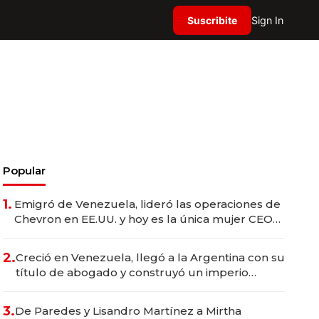
Suscribite
Sign In
Popular
1.
Emigró de Venezuela, lideró las operaciones de
Chevron en EE.UU. y hoy es la única mujer CEO
en Vaca Muerta
2.
Creció en Venezuela, llegó a la Argentina con su
título de abogado y construyó un imperio
gastronómico que revoluciona las marcas "fast
premium"
3.
De Paredes y Lisandro Martínez a Mirtha