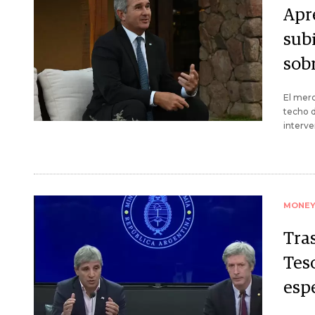
Apr
sub
sobr
El merc
techo d
interve
MONE
Tras
Teso
esp