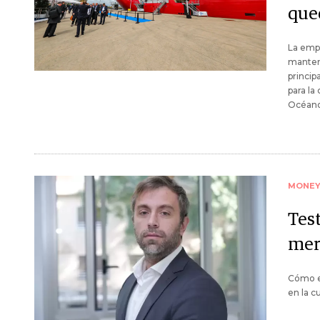
qued
La empr
manteni
princip
para la
Océano
MONE
Test
mer
Cómo e
en la c