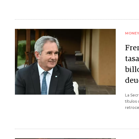
MONE
Fren
tasa
bill
deu
La Secr
títulos
retroce