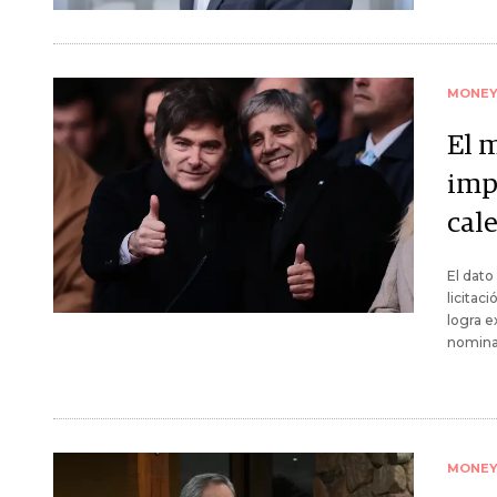
MONE
El 
impl
cal
El dato
licitac
logra e
nomina
MONE