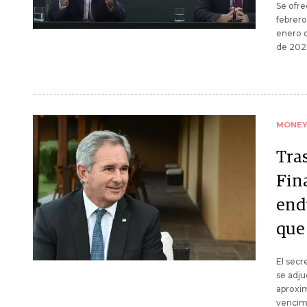
Se ofr
febrero
enero d
de 202
MONE
Tra
Fin
end
que 
El secr
se adju
aproxim
vencimi