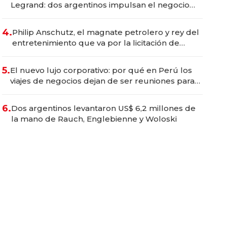
Legrand: dos argentinos impulsan el negocio
del wellness deportivo y el cuidado corporal
4.
Philip Anschutz, el magnate petrolero y rey del
entretenimiento que va por la licitación de
Tecnópolis junto a Fénix
5.
El nuevo lujo corporativo: por qué en Perú los
viajes de negocios dejan de ser reuniones para
convertirse en experiencias transformadoras
6.
Dos argentinos levantaron US$ 6,2 millones de
la mano de Rauch, Englebienne y Woloski