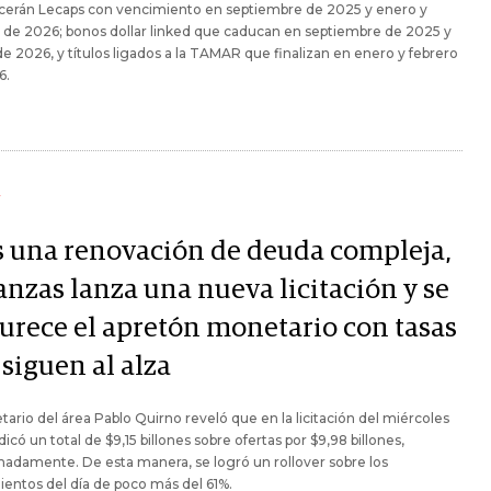
ecerán Lecaps con vencimiento en septiembre de 2025 y enero y
 de 2026; bonos dollar linked que caducan en septiembre de 2025 y
e 2026, y títulos ligados a la TAMAR que finalizan en enero y febrero
6.
Y
s una renovación de deuda compleja,
anzas lanza una nueva licitación y se
urece el apretón monetario con tasas
siguen al alza
etario del área Pablo Quirno reveló que en la licitación del miércoles
dicó un total de $9,15 billones sobre ofertas por $9,98 billones,
adamente. De esta manera, se logró un rollover sobre los
entos del día de poco más del 61%.