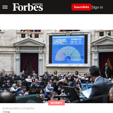
Sign In
Suscribite
MONEY
presupuesto congreso
CDN