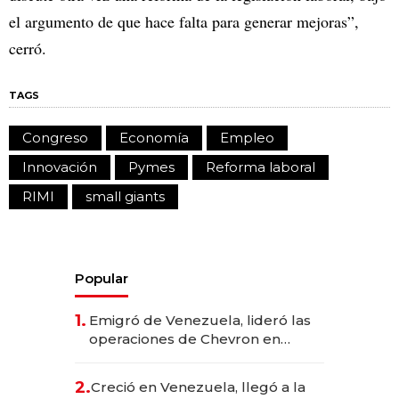
el argumento de que hace falta para generar mejoras”,
cerró.
TAGS
Congreso
Economía
Empleo
Innovación
Pymes
Reforma laboral
RIMI
small giants
Popular
1.
Emigró de Venezuela, lideró las
operaciones de Chevron en
EE.UU. y hoy es la única mujer
CEO en Vaca Muerta
2.
Creció en Venezuela, llegó a la